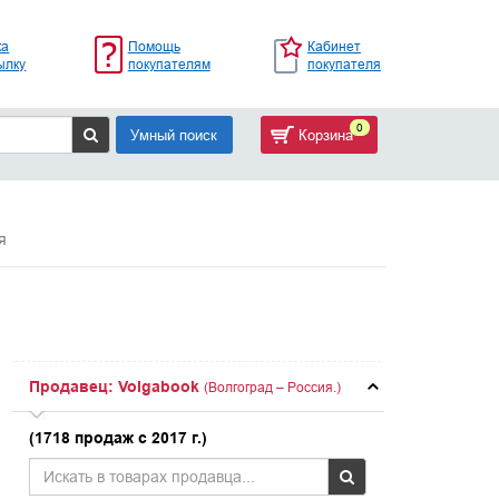
ка
Помощь
Кабинет
ылку
покупателям
покупателя
0
Умный поиск
Корзина
я
Продавец: Volgabook
(Волгоград – Россия.)
(1718 продаж с 2017 г.)