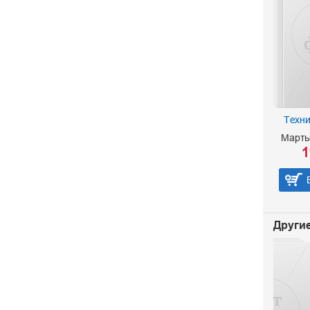
Техни
Марты
1
Другие