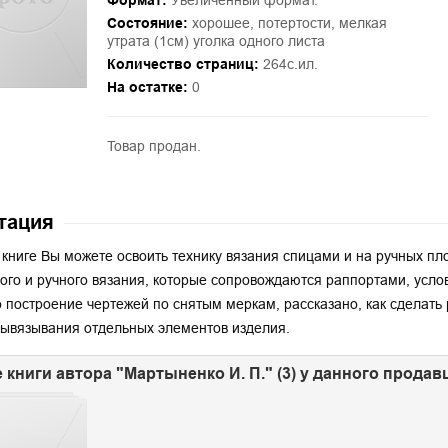
Формат:
Увеличенный формат.
Состояние:
хорошее, потертости, мелкая
утрата (1см) уголка одного листа
Количество страниц:
264с.ил.
На остатке:
0
Товар продан.
тация
 книге Вы можете освоить технику вязания спицами и на ручных п
го и ручного вязания, которые сопровождаются раппортами, усло
 построение чертежей по снятым меркам, рассказано, как сделать 
ывязывания отдельных элементов изделия.
 книги автора "Мартыненко И. П." (3) у данного продав