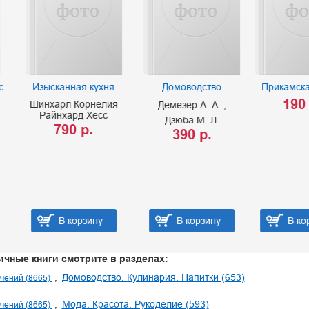
сканная кухня
Домоводство
Прикамская кухня
190 р.
арл Корнелия
Демезер А. А.
йнхард Хесс
Дзюба М. Л.
790 р.
390 р.
В корзину
В корзину
В корзину
ичные книги смотрите в разделах:
Домоводство. Кулинария. Напитки (653)
чений (8665)
Мода. Красота. Рукоделие (593)
чений (8665)