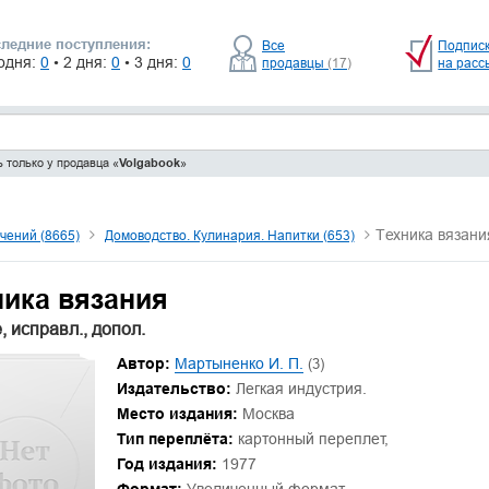
ледние поступления:
Все
Подпис
одня:
0
• 2 дня:
0
• 3 дня:
0
продавцы
(17)
на расс
 только у продавца «
Volgabook
»
Техника вязани
чений (8665)
Домоводство. Кулинария. Напитки (653)
ника вязания
, исправл., допол.
Автор:
Мартыненко И. П.
(3)
Издательство:
Легкая индустрия.
Место издания:
Москва
Тип переплёта:
картонный переплет,
Год издания:
1977