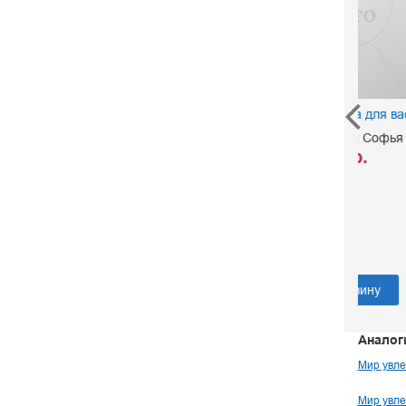
Девочки, книга для вас
Изы
Шинх
Могилевская Софья
Ра
490 р.
В корзину
Аналог
Мир увле
Мир увле