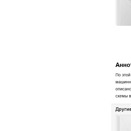
Анно
По этой
машинно
описано
схемы в
Другие