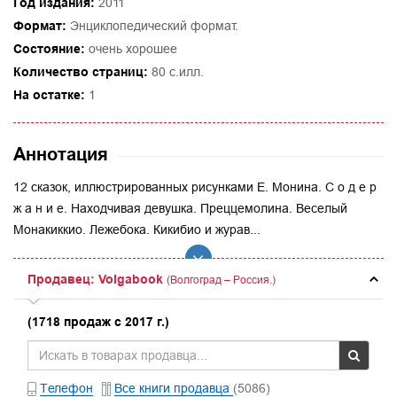
Год издания:
2011
Формат:
Энциклопедический формат.
Состояние:
очень хорошее
Количество страниц:
80 с.илл.
На остатке:
1
Аннотация
12 сказок, иллюстрированных рисунками Е. Монина. С о д е р
ж а н и е. Находчивая девушка. Преццемолина. Веселый
Монакиккио. Лежебока. Кикибио и журав...
Продавец: Volgabook
(Волгоград – Россия.)
(1718 продаж с 2017 г.)
Телефон
Все книги продавца
(5086)