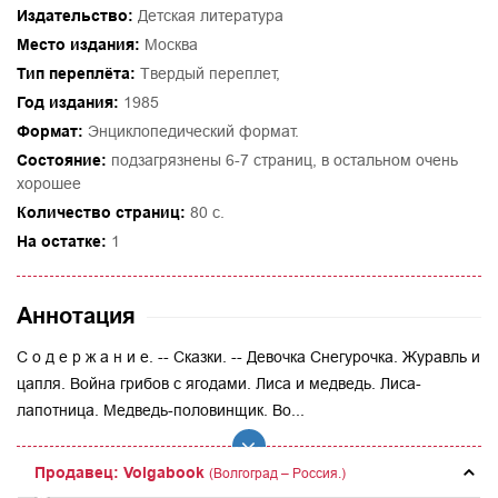
Издательство:
Детская литература
Место издания:
Москва
Тип переплёта:
Твердый переплет,
Год издания:
1985
Формат:
Энциклопедический формат.
Состояние:
подзагрязнены 6-7 страниц, в остальном очень
хорошее
Количество страниц:
80 с.
На остатке:
1
Аннотация
С о д е р ж а н и е. -- Сказки. -- Девочка Снегурочка. Журавль и
цапля. Война грибов с ягодами. Лиса и медведь. Лиса-
лапотница. Медведь-половинщик. Во...
Продавец: Volgabook
(Волгоград – Россия.)