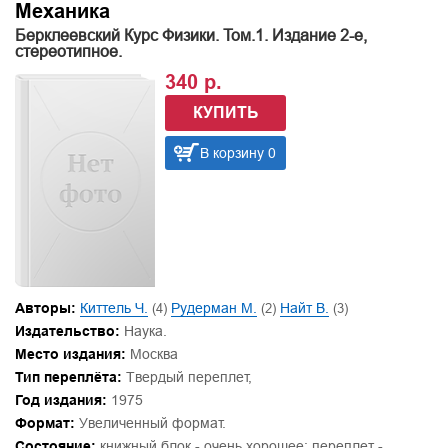
Механика
Берклеевский Курс Физики. Том.1. Издание 2-е,
стереотипное.
340 р.
КУПИТЬ
В корзину 0
Авторы:
Киттель Ч.
(4)
Рудерман М.
(2)
Найт В.
(3)
Издательство:
Наука.
Место издания:
Москва
Тип переплёта:
Твердый переплет,
Год издания:
1975
Формат:
Увеличенный формат.
Состояние:
книжный блок - очень хорошее: переплет -