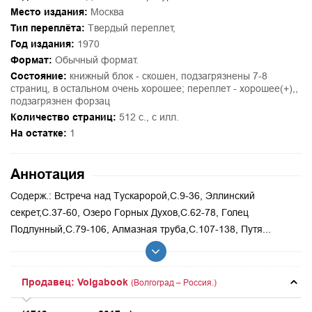
Место издания:
Москва
Тип переплёта:
Твердый переплет,
Год издания:
1970
Формат:
Обычный формат.
Состояние:
книжный блок - скошен, подзагрязнены 7-8
страниц, в остальном очень хорошее; переплет - хорошее(+),,
подзагрязнен форзац
Количество страниц:
512 с., с илл.
На остатке:
1
Аннотация
Содерж.: Встреча над Тускаророй,С.9-36, Эллинский
секрет,С.37-60, Озеро Горных Духов,С.62-78, Голец
Подлунный,С.79-106, Алмазная труба,С.107-138, Путя...
Продавец: Volgabook
(Волгоград – Россия.)