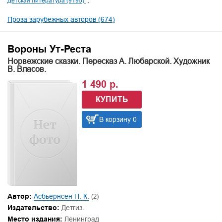
Детская литература (9195)
Проза зарубежных авторов (674)
Вороны Ут-Реста
Норвежские сказки. Пересказ А. Любарской. Художник
В. Власов.
1 490 р.
КУПИТЬ
В корзину 0
Автор:
Асбьернсен П. К.
(2)
Издательство:
Детгиз.
Место издания:
Ленинград