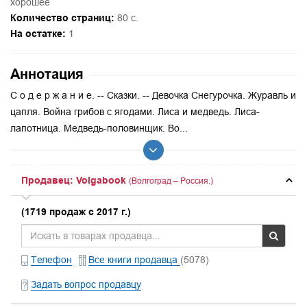
хорошее
Количество страниц:
80 с.
На остатке:
1
Аннотация
С о д е р ж а н и е. -- Сказки. -- Девочка Снегурочка. Журавль и
цапля. Война грибов с ягодами. Лиса и медведь. Лиса-
лапотница. Медведь-половинщик. Во...
Продавец: Volgabook
(Волгоград – Россия.)
(1719 продаж с 2017 г.)
Телефон
Все книги продавца
(5078)
Задать вопрос продавцу