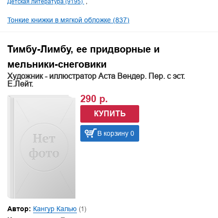
Детская литература (9195)
Тонкие книжки в мягкой обложке (837)
Тимбу-Лимбу, ее придворные и
мельники-снеговики
Художник - иллюстратор Аста Вендер. Пер. с эст.
Е.Лейт.
290 р.
КУПИТЬ
В корзину 0
Автор:
Кангур Калью
(1)