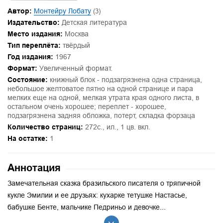
Автор:
Монтейру Лобату
(3)
Издательство:
Детская литература
Место издания:
Москва
Тип переплёта:
твёрдый
Год издания:
1967
Формат:
Увеличенный формат.
Состояние:
книжный блок - подзагрязнена одна страница,
небольшое желтоватое пятно на одной странице и пара
мелких еще на одной, мелкая утрата края одного листа, в
остальном очень хорошее; переплет - хорошее,
подзагрязнена задняя обложка, потерт, складка форзаца
Количество страниц:
272с., ил., 1 цв. вкл.
На остатке:
1
Аннотация
Замечательная сказка бразильского писателя о тряпичной
кукле Эмилии и ее друзьях: кухарке тетушке Настасье,
бабушке Бенте, мальчике Педриньо и девочке...