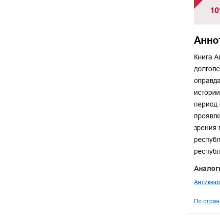
10
Анно
Книга А
долголе
оправда
истории
период 
проявле
зрения 
республ
республ
Аналог
Антиквар
По стран