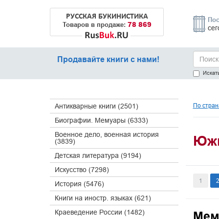
РУССКАЯ БУКИНИСТИКА
Пос
78 869
Товаров в продаже:
сег
Продавайте книги с нами!
Искать
По стран
Антикварные книги (2501)
Биографии. Мемуары (6333)
Военное дело, военная история
Южн
(3839)
Детская литература (9194)
Искусство (7298)
1
История (5476)
Книги на иностр. языках (621)
Краеведение России (1482)
Мем