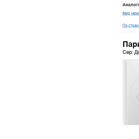
Аналог
Мир увле
По стран
Пар
Сер: Д