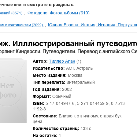
ичные книги смотрите в разделах:
Фотодело. Фотоальбомы (610)
чений (8571)
Южная Европа: Италия, Испания, Португалия
ам и континентам (2099)
иж. Илллюстрированный путеводит
орлинг Киндерсли. Путеводители. Перевод с английского С
Автор:
Тиллер Алан
(1)
Издательство:
АСТ, Астрель
Место издания:
Москва
Тип переплёта:
интегральный
Год издания:
2002
Формат:
Обычный
ISBN:
5-17-014947-6, 5-271-044459-9, 0-7513-
1192-8
Состояние:
Близко к отличному, старая бук
цена.
Количество страниц:
433 с.
На остатке:
1