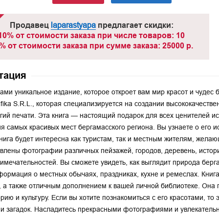
Продавец
laparastyapa
предлагает скидки:
10% от стоимости заказа при числе товаров: 10
% от стоимости заказа при сумме заказа: 25000 р.
тация
ами уникальное издание, которое откроет вам мир красот и чудес 
fika S.R.L., которая специализируется на создании высококачест
гий печати. Эта книга — настоящий подарок для всех ценителей ис
я самых красивых мест бергамасского региона. Вы узнаете о его ис
Книга будет интересна как туристам, так и местным жителям, желаю
влены фотографии различных пейзажей, городов, деревень, истори
имечательностей. Вы сможете увидеть, как выглядит природа берга
формация о местных обычаях, праздниках, кухне и ремеслах. Книг
, а также отличным дополнением к вашей личной библиотеке. Она 
орию и культуру. Если вы хотите познакомиться с его красотами, т
 и загадок. Насладитесь прекрасными фотографиями и увлекатель