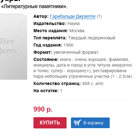
 «Литературные памятники».
Автор:
Гарибальди Джузеппе
(1)
Издательство:
Наука
Место издания:
Москва.
Тип переплёта:
Твердый ледериновый
Год издания:
1966
Формат:
увеличенный формат.
Состояние:
книга - очень хорошее, фамилия,
инициалы, дата и город в углу титула аккуратно
и тонко; супер - хорошее(+), реставрирована
пара небольших утраченных участка (1 - 2,5см)
Количество страниц:
468 с.,илл.
На остатке:
1
990 р.
КУПИТЬ
В корзину