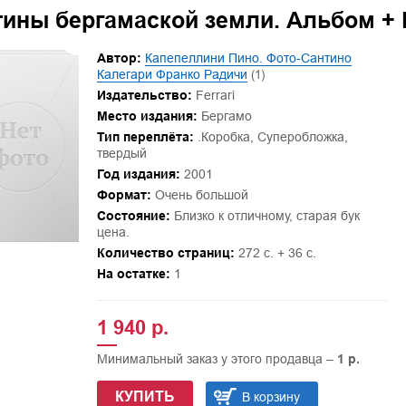
тины бергамаской земли. Альбом +
Автор:
Капепеллини Пино. Фото-Сантино
Калегари Франко Радичи
(1)
Издательство:
Ferrari
Место издания:
Бергамо
Тип переплёта:
.Коробка, Суперобложка,
твердый
Год издания:
2001
Формат:
Очень большой
Состояние:
Близко к отличному, старая бук
цена.
Количество страниц:
272 с. + 36 с.
На остатке:
1
1 940 р.
Минимальный заказ у этого продавца –
1 р.
КУПИТЬ
В корзину