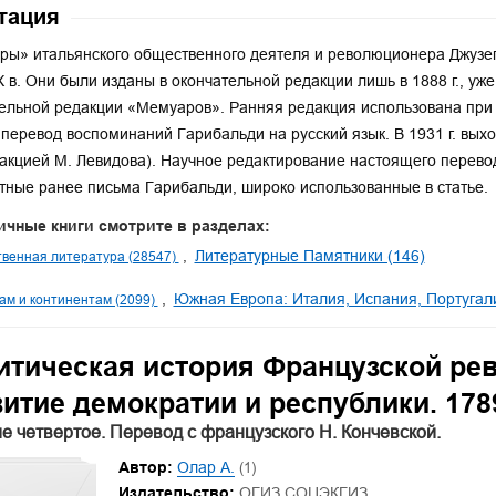
тация
ы» итальянского общественного деятеля и революционера Джузеп
X в. Они были изданы в окончательной редакции лишь в 1888 г., уж
ельной редакции «Мемуаров». Ранняя редакция использована при 
перевод воспоминаний Гарибальди на русский язык. В 1931 г. выхо
акцией М. Левидова). Научное редактирование настоящего перево
тные ранее письма Гарибальди, широко использованные в статье.
ичные книги смотрите в разделах:
Литературные Памятники (146)
венная литература (28547)
Южная Европа: Италия, Испания, Португалия
ам и континентам (2099)
итическая история Французской ре
итие демократии и республики. 178
е четвертое. Перевод с французского Н. Кончевской.
Автор:
Олар А.
(1)
Издательство:
ОГИЗ СОЦЭКГИЗ.