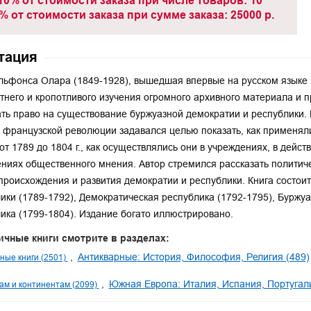
10% от стоимости заказа при числе товаров: 10
% от стоимости заказа при сумме заказа: 25000 р.
тация
льфонса Олара (1849-1928), вышедшая впервые на русском языке в 19
тнего и кропотливого изучения огромного архивного материала и п
ть право на существование буржуазной демократии и республики. В
 французской революции задавался целью показать, как применял
от 1789 до 1804 г., как осуществлялись они в учреждениях, в дейст
ниях общественного мнения. Автор стремился рассказать политич
происхождения и развития демократии и республики. Книга состои
ики (1789-1792), Демократическая республика (1792-1795), Буржу
ика (1799-1804). Издание богато иллюстрировано.
ичные книги смотрите в разделах:
Антикварные: История, Философия, Религия (489)
ные книги (2501)
Южная Европа: Италия, Испания, Португалия
ам и континентам (2099)