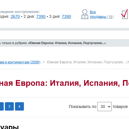
ледние поступления:
Все
одня:
2670
• 2 дня:
7390
• 3 дня:
7390
продавцы
(16)
 только в рубрике «
Южная Европа: Италия, Испания, Португалия...
»
ам и континентам (2099)
Южная Европа: Италия, Испания, Португалия... (
ая Европа: Италия, Испания, По
2
3
4
Показывать по
товаров
уары