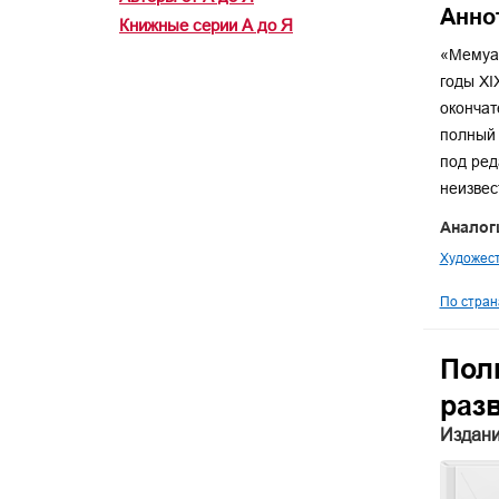
Анно
Книжные серии А до Я
«Мемуар
годы XI
окончат
полный 
под ред
неизвес
Аналог
Художест
По стран
Пол
разв
Издани