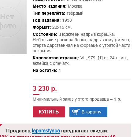
Место издания:
Москва
Тип переплёта:
твёрдый
Год издания:
1938
Формат:
22х15 см.
Состояние:
.Подклеен надрыв корешка.
Небольшие раскола блока, надрыв шмуцтитула,
стерта дарственная на форзаце с утратой части
покрытия
Количество страниц:
VII, 979, [1] с., 24 л. ил.,
вклейка с опечатк.
На остатке:
1
3 230 р.
Минимальный заказ у этого продавца –
1 р.
КУПИТЬ
В корзину
Продавец
laparastyapa
предлагает скидки: