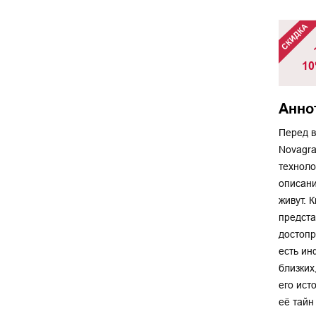
10
Анно
Перед в
Novagra
техноло
описани
живут. 
предста
достопр
есть ин
близких
его ист
её тайн