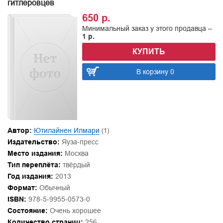
гитлеровцев
650 р.
Минимальный заказ у этого продавца –
1 р.
КУПИТЬ
В корзину 0
Автор:
Ютилайнен Илмари
(1)
Издательство:
Яуза-пресс
Место издания:
Москва
Тип переплёта:
твёрдый
Год издания:
2013
Формат:
Обычный
ISBN:
978-5-9955-0573-0
Состояние:
Очень хорошее
Количество страниц:
256