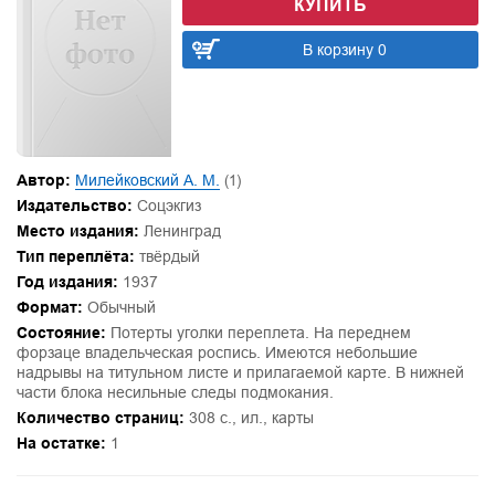
КУПИТЬ
В корзину 0
Автор:
Милейковский А. М.
(1)
Издательство:
Соцэкгиз
Место издания:
Ленинград
Тип переплёта:
твёрдый
Год издания:
1937
Формат:
Обычный
Состояние:
Потерты уголки переплета. На переднем
форзаце владельческая роспись. Имеются небольшие
надрывы на титульном листе и прилагаемой карте. В нижней
части блока несильные следы подмокания.
Количество страниц:
308 с., ил., карты
На остатке:
1