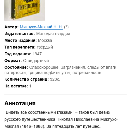
Автор:
Миклухо-Маклай Н. Н.
(3)
Издательство:
Молодая гвардия.
Место издания:
Москва
Тип переплёта:
твёрдый
Год издания:
1947
Формат:
Стандартный
Состояние:
Слабохорошее. Загрязнения, следы от влаги,
потертости, трщина подбиты углы, потрепанность.
Количество страниц:
320с.
На остатке:
1
Аннотация
`Видеть все собственными глазами` – таков был девиз
русского путешественника Николая Николаевича Миклухо-
Маклая (1846–1888). За пятнадцать лет путешес...