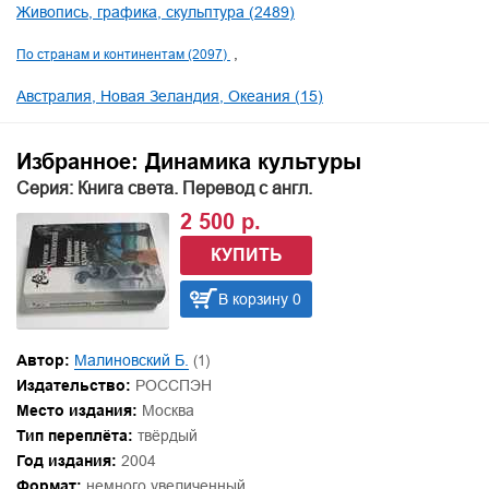
Живопись, графика, скульптура (2489)
По странам и континентам (2097)
Австралия, Новая Зеландия, Океания (15)
Избранное: Динамика культуры
Серия: Книга света. Перевод с англ.
2 500 р.
КУПИТЬ
В корзину 0
Автор:
Малиновский Б.
(1)
Издательство:
РОССПЭН
Место издания:
Москва
Тип переплёта:
твёрдый
Год издания:
2004
Формат:
немного увеличенный