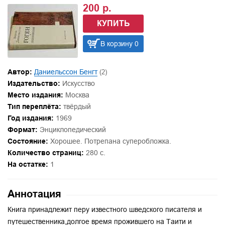
200 р.
КУПИТЬ
В корзину 0
Автор:
Даниельссон Бенгт
(2)
Издательство:
Искусство
Место издания:
Москва
Тип переплёта:
твёрдый
Год издания:
1969
Формат:
Энциклопедический
Состояние:
Хорошее. Потрепана суперобложка.
Количество страниц:
280 с.
На остатке:
1
Аннотация
Книга принадлежит перу известного шведского писателя и
путешественника,долгое время прожившего на Таити и