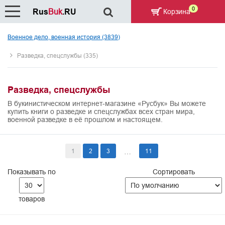
0
Rus
Buk
.RU
Корзина
Военное дело, военная история (3839)
Разведка, спецслужбы (335)
Разведка, спецслужбы
В букинистическом интернет-магазине «Русбук» Вы можете
купить книги о разведке и спецслужбах всех стран мира,
военной разведке в её прошлом и настоящем.
1
2
3
11
…
Показывать по
Сортировать
товаров