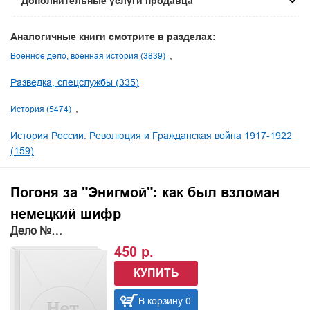
Дополнительные услуги продавца
Аналогичные книги смотрите в разделах:
Военное дело, военная история (3839)
Разведка, спецслужбы (335)
История (5474)
История России: Революция и Гражданская война 1917-1922
(159)
Погоня за "Энигмой": как был взломан
немецкий шифр
Дело №…
450 р.
КУПИТЬ
В корзину 0