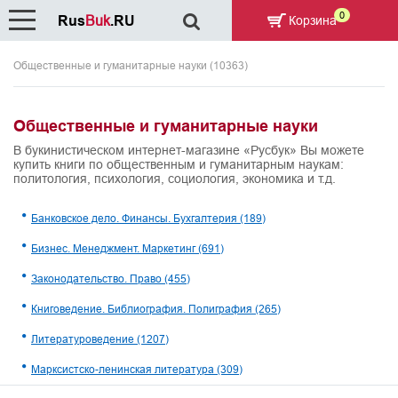
0
Rus
Buk
.RU
Корзина
Общественные и гуманитарные науки (10363)
Общественные и гуманитарные науки
В букинистическом интернет-магазине «Русбук» Вы можете
купить книги по общественным и гуманитарным наукам:
политология, психология, социология, экономика и т.д.
Банковское дело. Финансы. Бухгалтерия
(189)
Бизнес. Менеджмент. Маркетинг
(691)
Законодательство. Право
(455)
Книговедение. Библиография. Полиграфия
(265)
Литературоведение
(1207)
Марксистско-ленинская литература
(309)