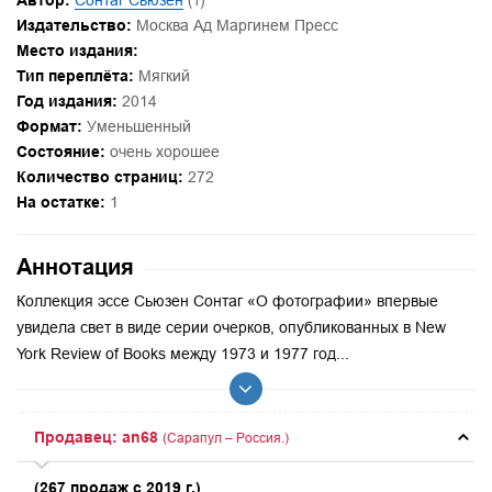
Автор:
Сонтаг Сьюзен
(1)
Издательство:
Москва Ад Маргинем Пресс
Место издания:
Тип переплёта:
Мягкий
Год издания:
2014
Формат:
Уменьшенный
Состояние:
очень хорошее
Количество страниц:
272
На остатке:
1
Аннотация
Коллекция эссе Сьюзен Сонтаг «О фотографии» впервые
увидела свет в виде серии очерков, опубликованных в New
York Review of Books между 1973 и 1977 год...
Продавец: an68
(Сарапул – Россия.)
(267 продаж с 2019 г.)