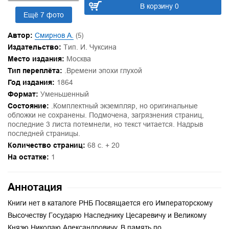
В корзину 0
Ещё 7 фото
Автор:
Смирнов А.
(5)
Издательство:
Тип. И. Чуксина
Место издания:
Москва
Тип переплёта:
.Времени эпохи глухой
Год издания:
1864
Формат:
Уменьшенный
Состояние:
.Комплектный экземпляр, но оригинальные
обложки не сохранены. Подмочена, загрязнения страниц,
последние 3 листа потемнели, но текст читается. Надрыв
последней страницы.
Количество страниц:
68 с. + 20
На остатке:
1
Аннотация
Книги нет в каталоге РНБ Посвящается его Императорскому
Высочеству Государю Наследнику Цесаревичу и Великому
Князю Николаю Александровичу. В память по...