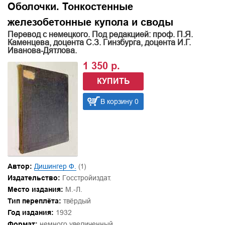
Оболочки. Тонкостенные
железобетонные купола и своды
Перевод с немецкого. Под редакцией: проф. П.Я.
Каменцева, доцента С.З. Гинзбурга, доцента И.Г.
Иванова-Дятлова.
1 350 р.
КУПИТЬ
В корзину 0
Автор:
Дишингер Ф.
(1)
Издательство:
Госстройиздат.
Место издания:
М.-Л.
Тип переплёта:
твёрдый
Год издания:
1932
Формат:
немного увеличенный