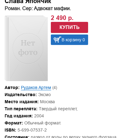
Слава Япончик
Роман. Сер: Адвокат мафии.
2 490 р.
КУПИТЬ
В корзину 0
Автор:
Рудаков Артем
(4)
Издательство:
Эксмо
Место издания:
Москва
Тип переплёта:
Твердый переплет,
Год издания:
2004
Формат:
Обычный формат.
ISBN:
5-699-07537-2
Состояние:
развод от воды по верху заднего форзаца,