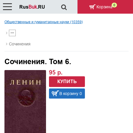
0
Rus
Buk
.RU
Корзина
Общественные и гуманитарные науки (10359)
Сочинения
Сочинения. Том 6.
95 р.
КУПИТЬ
В корзину 0