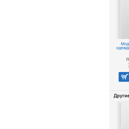
Мод
одежды
Л
Другие