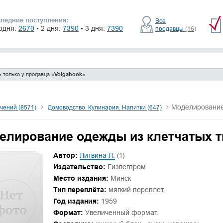
ледние поступления:
Все
одня:
2670
• 2 дня:
7390
• 3 дня:
7390
продавцы
(16)
 только у продавца «
Volgabook
»
Моделирование 
чений (8571)
Домоводство. Кулинария. Напитки (647)
елирование одежды из клетчатых т
Автор:
Литвина Л.
(1)
Издательство:
Гизлегпром
Место издания:
Минск
Тип переплёта:
мягкий переплет,
Год издания:
1959
Формат:
Увеличенный формат.