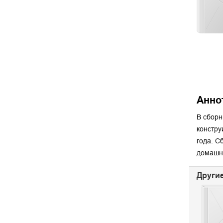
Анно
В сборн
констру
года. С
домашни
Другие