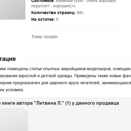
Состояние:
книжный блок - очень хорошее;
переплет - хорошее(+)
Количество страниц:
88с.
На остатке:
0
Товар продан.
тация
ике помещены статьи опытных закройщиков-модельеров, освещаю
ирования взрослой и детской одежды. Приведены также новые фа
борник предназначен для широкого круга читателей, занимающихс
х условиях.
 книги автора "Литвина Л." (1) у данного продавца