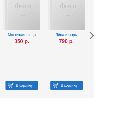
Молочная пища
Яйца и сыры
Сборник рец
для пред
350 р.
790 р.
общественно
на произво
предприят
учебных за
490 
В корзину
В корзину
В ко