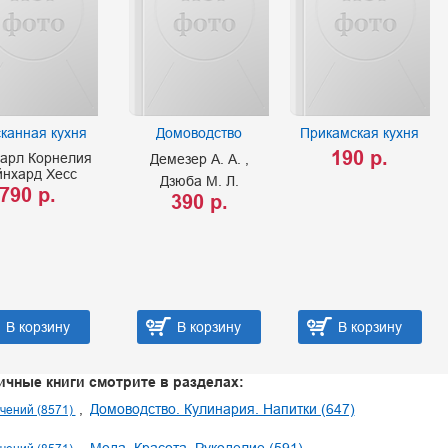
канная кухня
Домоводство
Прикамская кухня
190 р.
арл Корнелия
Демезер А. А.
йнхард Хесс
Дзюба М. Л.
790 р.
390 р.
В корзину
В корзину
В корзину
ичные книги смотрите в разделах:
Домоводство. Кулинария. Напитки (647)
чений (8571)
Мода. Красота. Рукоделие (591)