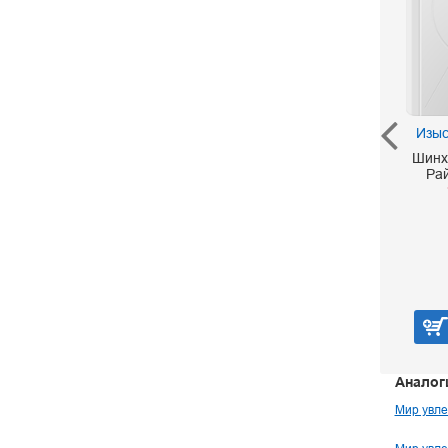
Девочки, книга для вас
Изыс
Шинх
Могилевская Софья
Ра
490 р.
В корзину
Аналог
Мир увле