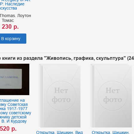
Р: Наследие
искусства
Thomas. Лоутон
Томас
 230 р.
В корзину
 книги из раздела "Живопись, графика, скульптура" (2
глашение на
вку Советская
ика 1917-1977
ному советскому
жнику детской
и В. И Курдову
520 р.
Открытка. Шишкин. Вид
Открытка. Шишкин.