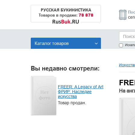
РУССКАЯ БУКИНИСТИКА
Пос
78 878
Товаров в продаже:
сег
Каталог товаров
Искать
Искусств
Вы недавно смотрели:
FREE
FREER: A Legacy of Art
На анг
ФРИР: Наследие
искусства
Товар продан.