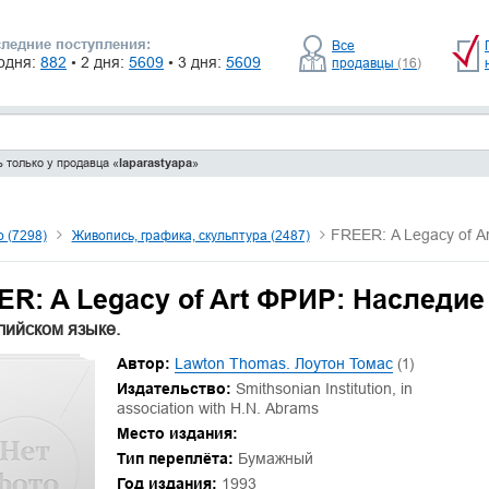
ледние поступления:
Все
одня:
882
• 2 дня:
5609
• 3 дня:
5609
продавцы
(16)
 только у продавца «
laparastyapa
»
FREER: A Legacy of A
о (7298)
Живопись, графика, скульптура (2487)
R: A Legacy of Art ФРИР: Наследие
лийском языке.
Автор:
Lawton Thomas. Лоутон Томас
(1)
Издательство:
Smithsonian Institution, in
association with H.N. Abrams
Место издания:
Тип переплёта:
Бумажный
Год издания:
1993