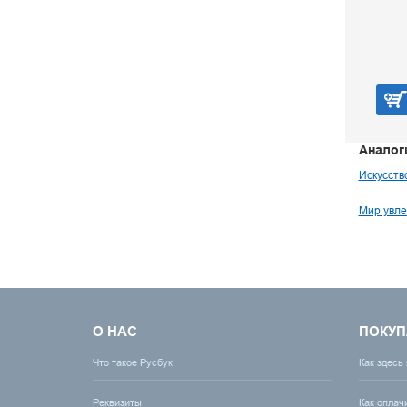
Оттепель
60 р.
В корзину
Аналог
Искусств
Мир увле
О НАС
ПОКУП
Что такое Русбук
Как здесь
Реквизиты
Как оплач