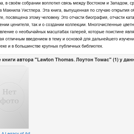
ва, в своём собрании воплотил связь между Востоком и Западом, 
 Макнила Уистлера. Эта книга, выпущенная по случаю открытия 
те, посвящена этому человеку. Это отчасти биография, отчасти ката
ении ценителя, так и о создании коллекции. Многочисленные цве
вление о необычайных масштабах галерей, которые поистине явля
я отличным введением в тему и основой для дальнейшего изучени
еке и в большинстве крупных публичных библиотек.
 книги автора "Lawton Thomas. Лоутон Томас" (1) у да
A Legacy of Art