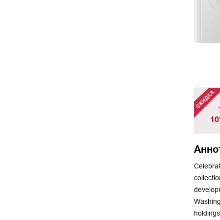
10
Анно
Celebrat
collecti
developm
Washingt
holding