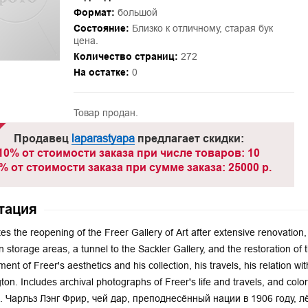
Формат:
большой
Состояние:
Близко к отличному, старая бук
цена.
Количество страниц:
272
На остатке:
0
Товар продан.
Продавец
laparastyapa
предлагает скидки:
10% от стоимости заказа при числе товаров: 10
% от стоимости заказа при сумме заказа: 25000 р.
тация
es the reopening of the Freer Gallery of Art after extensive renovation, 
on storage areas, a tunnel to the Sackler Gallery, and the restoration 
ent of Freer's aesthetics and his collection, his travels, his relation wit
on. Includes archival photographs of Freer's life and travels, and colo
s. Чарльз Лэнг Фрир, чей дар, преподнесённый нации в 1906 году, л