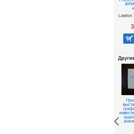
ФРИ
Lawton 
3
Другие
При
выста
граф
извест
худо
книг
Открытка. Васильев