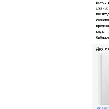
искусст
Джеймса
институ
становл
предста
служаща
библиот
Другие
FREER: 