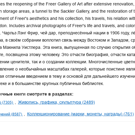
es the reopening of the Freer Gallery of Art after extensive renovation, 
on storage areas, a tunnel to the Sackler Gallery, and the restoration 
ent of Freer's aesthetics and his collection, his travels, his relation wit
on. Includes archival photographs of Freer's life and travels, and colo
s. Чарльз Лэнг Фрир, чей дар, преподнесённый нации в 1906 году, л
ва, в своём собрании воплотил связь между Востоком и Западом, 
 Макнила Уистлера. Эта книга, выпущенная по случаю открытия 
те, посвящена этому человеку. Это отчасти биография, отчасти ката
ении ценителя, так и о создании коллекции. Многочисленные цве
вление о необычайных масштабах галерей, которые поистине явля
я отличным введением в тему и основой для дальнейшего изучени
еке и в большинстве крупных публичных библиотек.
ичные книги смотрите в разделах:
Живопись, графика, скульптура (2489)
о (7305)
Коллекционирование (марки, монеты, награды) (761)
чений (8587)