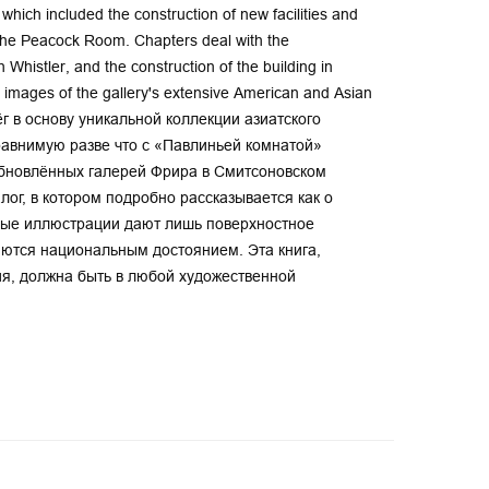
which included the construction of new facilities and
of the Peacock Room. Chapters deal with the
h Whistler, and the construction of the building in
r images of the gallery's extensive American and Asian
ёг в основу уникальной коллекции азиатского
сравнимую разве что с «Павлиньей комнатой»
обновлённых галерей Фрира в Смитсоновском
лог, в котором подробно рассказывается как о
тные иллюстрации дают лишь поверхностное
ются национальным достоянием. Эта книга,
я, должна быть в любой художественной