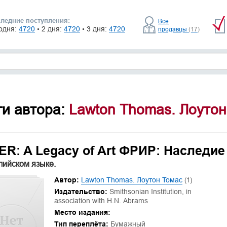
ледние поступления:
Все
одня:
4720
• 2 дня:
4720
• 3 дня:
4720
продавцы
(17)
ги автора:
Lawton Thomas. Лоутон
R: A Legacy of Art ФРИР: Наследие
лийском языке.
Автор:
Lawton Thomas. Лоутон Томас
(1)
Издательство:
Smithsonian Institution, in
association with H.N. Abrams
Место издания:
Тип переплёта:
Бумажный