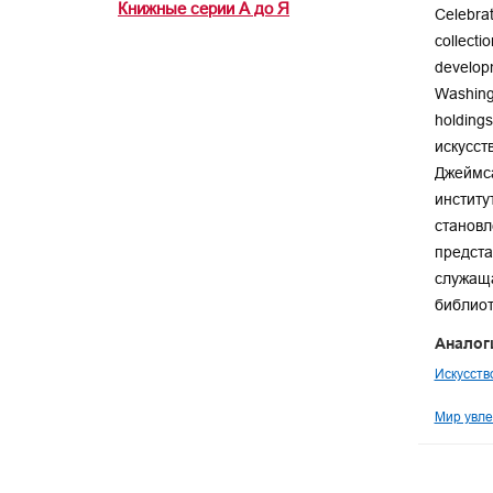
Книжные серии А до Я
Celebrat
collecti
developm
Washingt
holding
искусст
Джеймса
институ
становл
предста
служаща
библиот
Аналог
Искусств
Мир увле