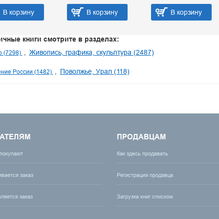
В корзину
В корзину
В корзину
ичные книги смотрите в разделах:
Живопись, графика, скульптура (2487)
о (7298)
Поволжье, Урал (118)
ние России (1482)
АТЕЛЯМ
ПРОДАВЦАМ
 покупают
Как здесь продавать
ивается заказ
Регистрация продавца
вляется заказ
Загрузка книг списком