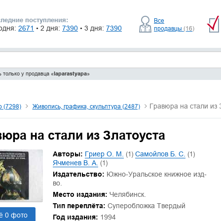
ледние поступления:
Все
одня:
2671
• 2 дня:
7390
• 3 дня:
7390
продавцы
(16)
 только у продавца «
laparastyapa
»
Гравюра на стали из 
о (7298)
Живопись, графика, скульптура (2487)
вюра на стали из Златоуста
Авторы:
Гриер О. М.
(1)
Самойлов Б. С.
(1)
Ячменев В. А.
(1)
Издательство:
Южно-Уральское книжное изд-
во.
Место издания:
Челябинск.
Тип переплёта:
Суперобложка Твердый
ё 0 фото
Год издания:
1994