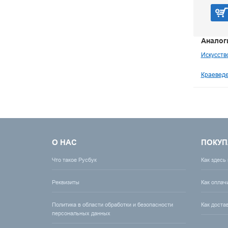
В корзину
Аналог
Искусств
Краеведе
О НАС
ПОКУП
Что такое Русбук
Как здесь
Реквизиты
Как оплач
Политика в области обработки и безопасности
Как доста
персональных данных