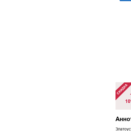
10
Анно
Златоус