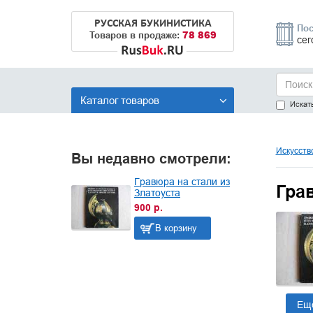
РУССКАЯ БУКИНИСТИКА
Пос
78 869
Товаров в продаже:
сег
Каталог товаров
Искать
Искусств
Вы недавно смотрели:
Гравюра на стали из
Гра
Златоуста
900 р.
В корзину
Ещ