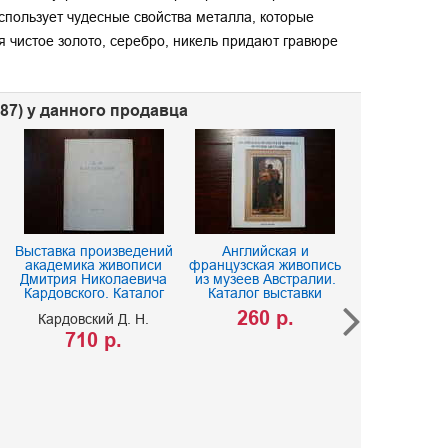
спользует чудесные свойства металла, которые
чистое золото, серебро, никель придают гравюре
487) у данного продавца
Выставка произведений
Английская и
академика живописи
французская живопись
Дмитрия Николаевича
из музеев Австралии.
Кардовского. Каталог
Каталог выставки
260 р.
Кардовский Д. Н.
710 р.
Государс
Третьяковска
Антонова
260 