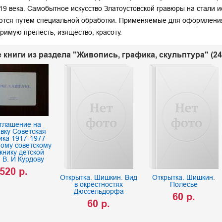
19 века. Самобытное искусство Златоустовской гравюры на стали и
тся путем специальной обработки. Применяемые для оформления 
римую прелесть, изящество, красоту.
 книги из раздела "Живопись, графика, скульптура" (2
глашение на
вку Советская
ика 1917-1977
ному советскому
жнику детской
и В. И Курдову
520 р.
Открытка. Шишкин. Вид
Открытка. Шишкин.
в окрестностях
Полесье
Дюссельдорфа
60 р.
60 р.