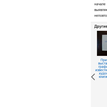
начале 
выявляю
неповто
Другие
При
выста
граф
извест
худо
книг
Открытка. Васильев
Оттепель
60 р.