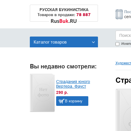
РУССКАЯ БУКИНИСТИКА
Пос
78 887
Товаров в продаже:
сег
Каталог товаров
Искать
Художест
Вы недавно смотрели:
Стр
Страдания юного
Вертера. Фауст
290 р.
В корзину