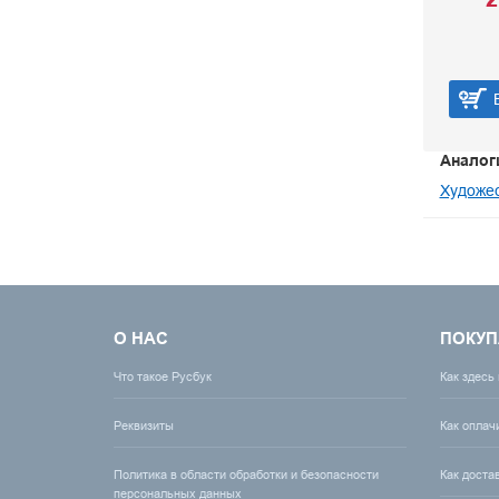
Мольер Жан Батист
250 р.
В корзину
Аналог
Художес
О НАС
ПОКУП
Что такое Русбук
Как здесь
Реквизиты
Как оплач
Политика в области обработки и безопасности
Как доста
персональных данных