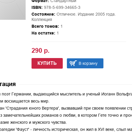
Формат:
Стандартный
ISBN:
978-5-699-34665-3
Состояние:
Отличное. Издание 2005 года.
Коллекция
Всего томов:
1
На остатке:
1
290 р.
КУПИТЬ
В корзину
тация
 поэт Германии, выдающийся мыслитель и ученый Иоганн Вольфган
и восхищается весь мир.
ан 'Страдания юного Вертера', вызвавший при своем появлении ст
з замечательнейших романов о любви, в котором Гете точно и про
азие женского и мужского чувства.
рагедии 'Фауст' - личность историческая, он жил в XVI веке, слыл