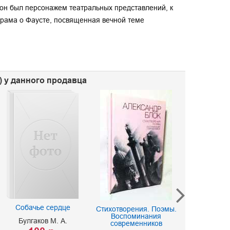
 он был персонажем театральных представлений, к
 драма о Фаусте, посвященная вечной теме
) у данного продавца
Три века 
Собачье сердце
Стихотворения. Поэмы.
поэз
Воспоминания
Булгаков М. А.
современников
Ред. Банник