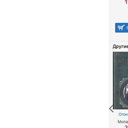
1
В корзину
Другие
Огон
Мопа
Комедии
2