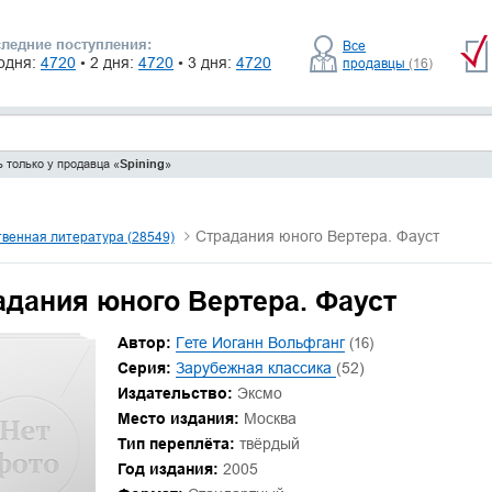
ледние поступления:
Все
одня:
4720
• 2 дня:
4720
• 3 дня:
4720
продавцы
(16)
 только у продавца «
Spining
»
Страдания юного Вертера. Фауст
венная литература (28549)
адания юного Вертера. Фауст
Автор:
Гете Иоганн Вольфганг
(16)
Серия:
Зарубежная классика
(52)
Издательство:
Эксмо
Место издания:
Москва
Тип переплёта:
твёрдый
Год издания:
2005