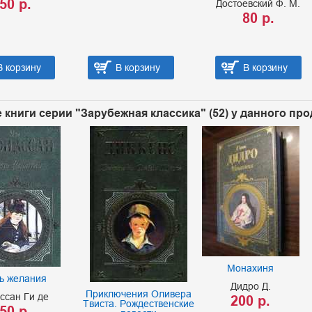
50 р.
Достоевский Ф. М.
80 р.
В корзину
В корзину
В корзину
 книги серии "Зарубежная классика" (52) у данного пр
Монахиня
ь желания
Дидро Д.
Приключения Оливера
ссан Ги де
200 р.
Твиста. Рождественские
50 р.