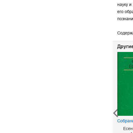
науку и
его обр
познани
Содерж
Другие
Воля
Коновалов Г.
Собран
690 р.
Есен