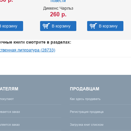
повести
Диккенс Чарльз
260 р.
В корзину
В корзину
В корзину
ичные книги смотрите в разделах:
твенная литература (28733)
АТЕЛЯМ
ПРОДАВЦАМ
 покупают
Как здесь продавать
ивается заказ
Регистрация продавца
вляется заказ
Загрузка книг списком