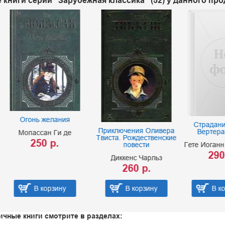
 книги серии "Зарубежная классика" (52) у данного пр
ь желания
Страдания юного
Приключения Оливера
Вертера. Фауст
ссан Ги де
Твиста. Рождественские
50 р.
повести
Гете Иоганн Вольфган
290 р.
Диккенс Чарльз
260 р.
В корзину
В корзину
В корзину
ичные книги смотрите в разделах: