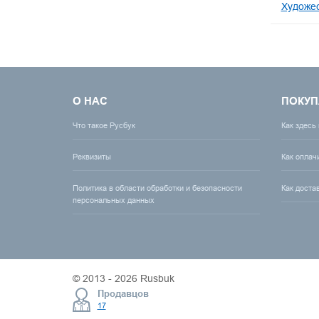
Художес
О НАС
ПОКУП
Что такое Русбук
Как здесь
Реквизиты
Как оплач
Политика в области обработки и безопасности
Как доста
персональных данных
© 2013 - 2026 Rusbuk
Продавцов
17