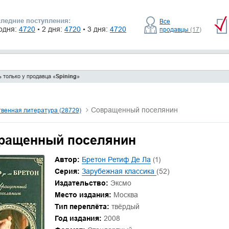
ледние поступления:
Все
одня:
4720
• 2 дня:
4720
• 3 дня:
4720
продавцы
(17)
 только у продавца «
Spining
»
Совращенный поселянин
венная литература (28729)
ращенный поселянин
Автор:
Бретон Ретиф Де Ла
(1)
Серия:
Зарубежная классика
(52)
Издательство:
Эксмо
Место издания:
Москва
Тип переплёта:
твёрдый
Год издания:
2008