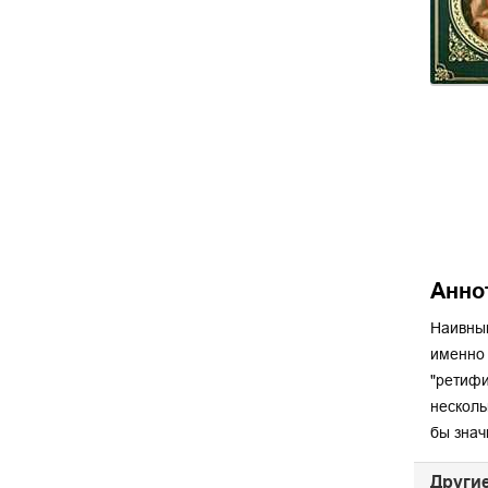
Анно
Наивный
именно 
"ретифи
несколь
бы знач
Другие