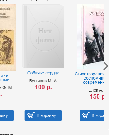
Три века 
Собачье сердце
Стихотворения. Поэмы.
поэз
Воспоминания
Булгаков М. А.
современников
Ред. Банник
100 р.
Блок А. А.
350 
150 р.
В корзину
В корзину
В ко