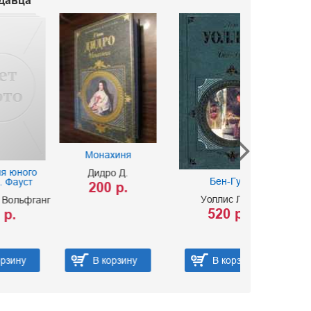
одавца
Монахиня
Дидро Д.
Гордос
Бен-Гур
200 р.
предубе
Уоллис Лью
г
Остен 
520 р.
550 
В корзину
В корзину
В ко