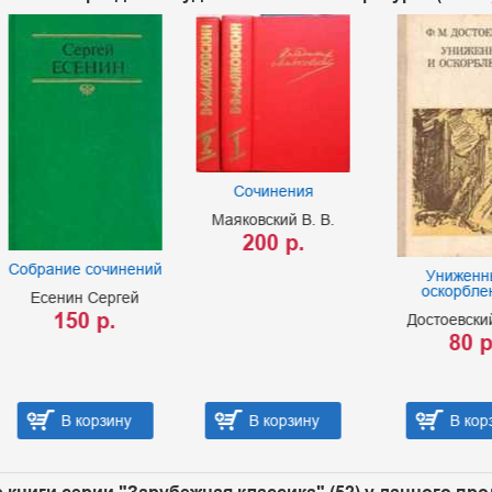
Сочинения
Маяковский В. В.
200 р.
ие сочинений
Униженные и
оскорбленные
ин Сергей
50 р.
Достоевский Ф. М.
80 р.
В корзину
В корзину
В корзину