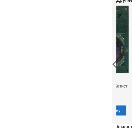
Другие
Огон
Мопа
Комедии
2
Мольер Жан Батист
250 р.
В корзину
Аналог