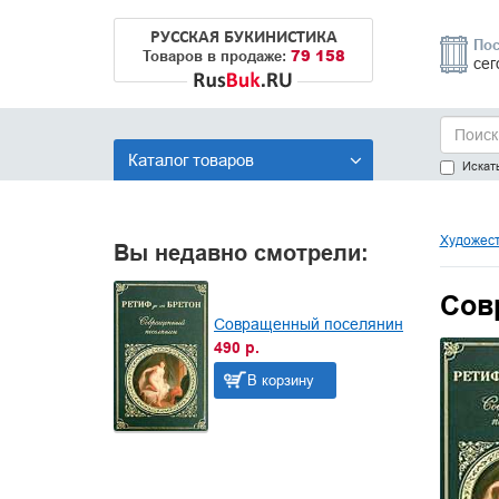
РУССКАЯ БУКИНИСТИКА
Пос
79 158
Товаров в продаже:
сег
Каталог товаров
Искать
Художест
Вы недавно смотрели:
Сов
Совращенный поселянин
490 р.
В корзину