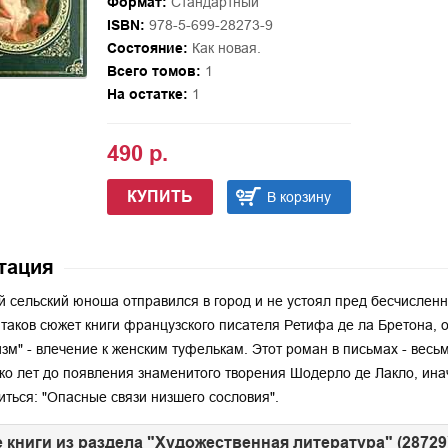
Формат:
Стандартный
ISBN:
978-5-699-28273-9
Состояние:
Как новая.
Всего томов:
1
На остатке:
1
490 р.
КУПИТЬ
В корзину
тация
 сельский юноша отправился в город и не устоял пред бесчисленн
таков сюжет книги французского писателя Ретифа де ла Бретона,
зм" - влечение к женским туфелькам. Этот роман в письмах - весьма
ко лет до появления знаменитого творения Шодерло де Лакло, ина
иться: "Опасные связи низшего сословия".
 книги из раздела "Художественная литература" (28729