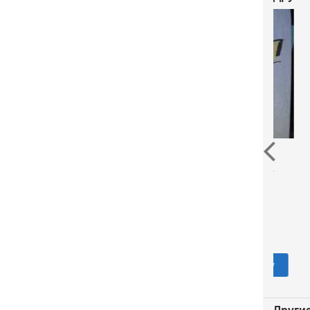
Воля
Коновалов Г.
Собран
690 р.
Есен
1
В корзину