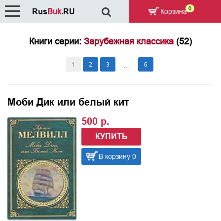
0
Rus
Buk
.RU
Корзина
Книги серии:
Зарубежная классика
(52)
1
2
3
6
…
Моби Дик или белый кит
500 р.
КУПИТЬ
В корзину 0