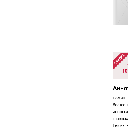
10
Анно
Роман `
бестсел
японски
главных
Геймз, 