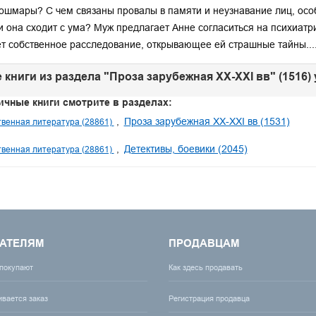
ошмары? С чем связаны провалы в памяти и неузнавание лиц, особ
 она сходит с ума? Муж предлагает Анне согласиться на психиатри
т собственное расследование, открывающее ей страшные тайны...
 книги из раздела "Проза зарубежная XX-XXI вв" (1516)
ичные книги смотрите в разделах:
Проза зарубежная XX-XXI вв (1531)
венная литература (28861)
Детективы, боевики (2045)
венная литература (28861)
АТЕЛЯМ
ПРОДАВЦАМ
 покупают
Как здесь продавать
ивается заказ
Регистрация продавца