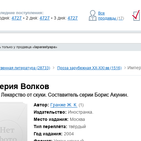
ледние поступления:
Все
одня:
4727
• 2 дня:
4727
• 3 дня:
4727
продавцы
(17)
 только у продавца «
laparastyapa
»
Импер
венная литература (28733)
Проза зарубежная XX-XXI вв (1516)
ерия Волков
 Лекарство от скуки. Составитель серии Борис Акунин.
Автор:
Гранже Ж. К.
(1)
Издательство:
Иностранка.
Место издания:
Москва
Тип переплёта:
твёрдый
Год издания:
2004