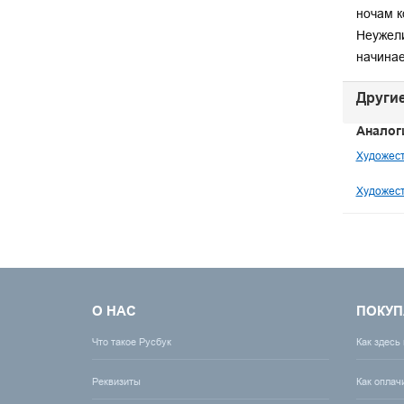
ночам к
Неужели
начинае
Другие
Аналог
Художест
Художест
О НАС
ПОКУП
Что такое Русбук
Как здесь
Реквизиты
Как оплач