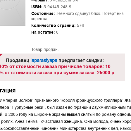
Формат:
Уменьшенный
ISBN:
5-94145-248-9
Состояние:
.Немного сдвинут блок. Потерт низ
корешка
Количество страниц:
576
На остатке:
0
Товар продан.
Продавец
laparastyapa
предлагает скидки:
10% от стоимости заказа при числе товаров: 10
% от стоимости заказа при сумме заказа: 25000 р.
тация
Империя Волков` признанного `короля французского триллера` Ж
лера `Пурпурные реки`, был издан во Франции двухмиллионным ти
й. В 2005 году на широкие экраны вышел снятый по роману одно
 ролях. Анна Геймз - счастливая женщина. Она молода, очень хор
высокопоставленный чиновник Министерства внутренних дел, изыск