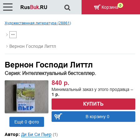
0
Rus
Buk
.RU
Корзина
Художественная литература (28861)
Вернон Господи Литтл
Вернон Господи Литтл
Серия: Интеллектуальный бестселлер.
840 р.
Минимальный заказ у этого продавца –
1 р.
КУПИТЬ
В корзину 0
Ещё 0 фото
Автор:
Ди Би Си Пьер
(1)