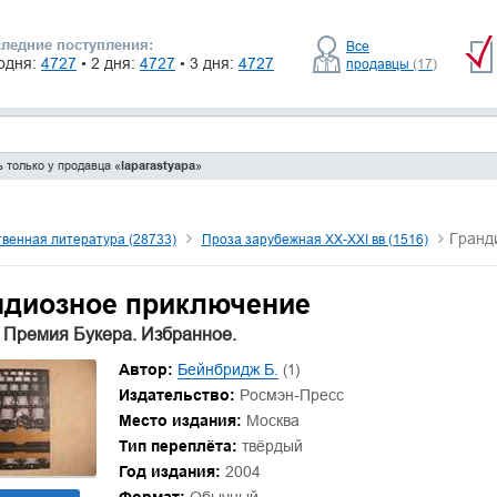
ледние поступления:
Все
одня:
4727
• 2 дня:
4727
• 3 дня:
4727
продавцы
(17)
 только у продавца «
laparastyapa
»
Гранд
венная литература (28733)
Проза зарубежная XX-XXI вв (1516)
ндиозное приключение
 Премия Букера. Избранное.
Автор:
Бейнбридж Б.
(1)
Издательство:
Росмэн-Пресс
Место издания:
Москва
Тип переплёта:
твёрдый
Год издания:
2004