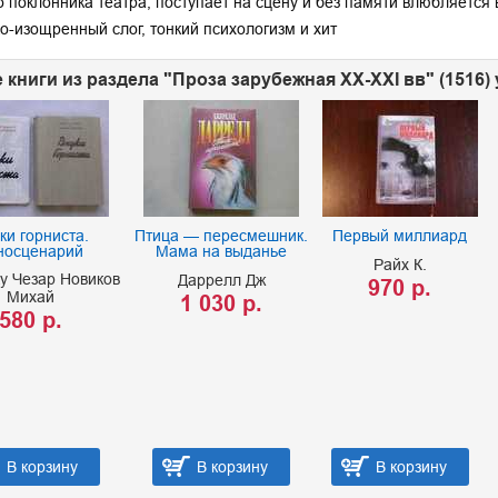
о поклонника театра, поступает на сцену и без памяти влюбляетс
о-изощренный слог, тонкий психологизм и хит
 книги из раздела "Проза зарубежная XX-XXI вв" (1516)
ки горниста.
Птица — пересмешник.
Первый миллиард
носценарий
Мама на выданье
Райх К.
у Чезар Новиков
Даррелл Дж
970 р.
Михай
1 030 р.
580 р.
В корзину
В корзину
В корзину