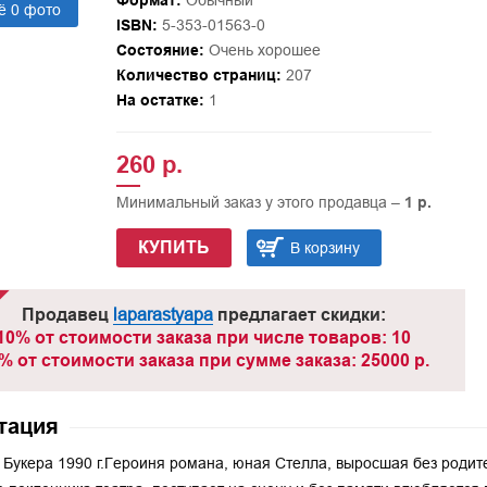
Формат:
Обычный
ё 0 фото
ISBN:
5-353-01563-0
Состояние:
Очень хорошее
Количество страниц:
207
На остатке:
1
260 р.
Минимальный заказ у этого продавца –
1 р.
КУПИТЬ
В корзину
Продавец
laparastyapa
предлагает скидки:
10% от стоимости заказа при числе товаров: 10
% от стоимости заказа при сумме заказа: 25000 р.
тация
Букера 1990 г.Героиня романа, юная Стелла, выросшая без родит