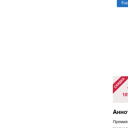
Ещ
10
Анно
Премия 