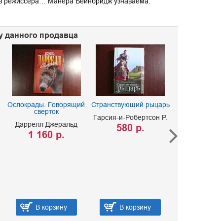
я в режиссера… Манера Бейнбридж узнаваема:
 у данного продавца
Ослокрады. Говорящий
Странствующий рыцарь
сверток
Гарсия-и-Робертсон Р.
Даррелл Джеральд
580 р.
1 160 р.
Невеста 
Эберс Ге
390 р
В корзину
В корзину
В корз