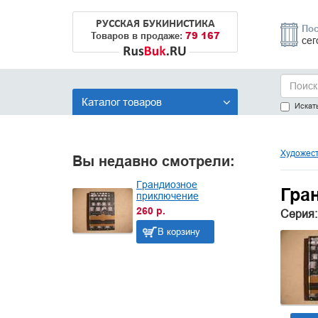
РУССКАЯ БУКИНИСТИКА
Пос
79 167
Товаров в продаже:
сег
Каталог товаров
Искать
Художест
Вы недавно смотрели:
Грандиозное
Гра
приключение
260 р.
Серия:
В корзину