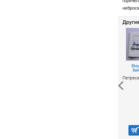
горячег
неброск
Другие
Вну
Ки
Петреск
Лесная обитель The
forest house
Брэдли Марион Зиммер
260 р.
В корзину