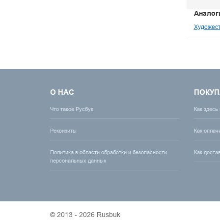
Аналог
Художест
О НАС
ПОКУП
Что такое Русбук
Как здесь
Реквизиты
Как оплач
Политика в области обработки и безопасности
Как доста
персональных данных
© 2013 - 2026 Rusbuk