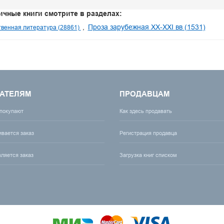
ичные книги смотрите в разделах:
Проза зарубежная XX-XXI вв (1531)
венная литература (28861)
АТЕЛЯМ
ПРОДАВЦАМ
 покупают
Как здесь продавать
ивается заказ
Регистрация продавца
вляется заказ
Загрузка книг списком