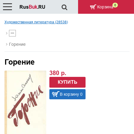
0
Rus
Buk
.RU
Корзина
Художественная литература (28538)
Горение
Горение
380 р.
КУПИТЬ
В корзину 0