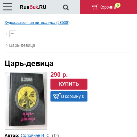
0
Rus
Buk
.RU
Корзина
Художественная литература (28538)
Царь-девица
Царь-девица
290 р.
КУПИТЬ
В корзину 0
Автор:
Соловьев В. С.
(12)