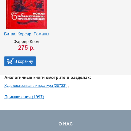
Битва. Корсар: Романы
П
Фаррер Клод
275 р.
В корзину
Аналогичные книги смотрите в разделах:
Художественная литература (28733)
Приключения (1997)
О НАС