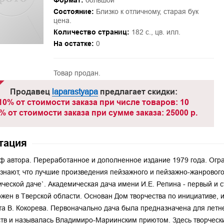
Формат:
большой
Состояние:
Близко к отличному, старая бук
цена.
Количество страниц:
182 с., цв. илл.
На остатке:
0
Товар продан.
Продавец
laparastyapa
предлагает скидки:
10% от стоимости заказа при числе товаров: 10
% от стоимости заказа при сумме заказа: 25000 р.
тация
ф автора. Переработанное и дополненное издание 1979 года. Огра
знают, что лучшие произведения пейзажного и пейзажно-жанровог
ческой даче`. Академическая дача имени И.Е. Репина - первый и 
жен в Тверской области. Основан Дом творчества по инициативе, и
а В. Кокорева. Первоначально дача была предназначена для летн
тв и называлась Владимиро-Мариинским приютом. Здесь творчески