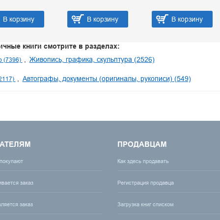
В корзину
В корзину
В корзину
ичные книги смотрите в разделах:
Живопись, графика, скульптура (2526)
о (7396)
Автографы, документы (оригиналы, рукописи) (549)
2117)
АТЕЛЯМ
ПРОДАВЦАМ
 покупают
Как здесь продавать
ивается заказ
Регистрация продавца
вляется заказ
Загрузка книг списком