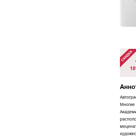
10
Анно
Автогра
Многие 
Академи
располо
меценат
художес