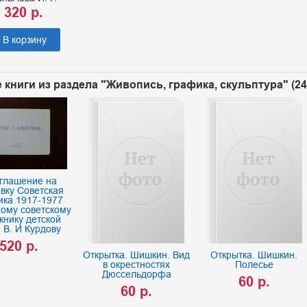
 320 р.
В корзину
 книги из раздела "Живопись, графика, скульптура" (2
глашение на
вку Советская
ика 1917-1977
ному советскому
жнику детской
и В. И Курдову
520 р.
Открытка. Шишкин. Вид
Открытка. Шишкин.
в окрестностях
Полесье
Дюссельдорфа
60 р.
60 р.