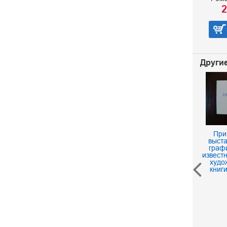
2
Другие
При
выста
граф
извест
худо
книг
Открытка. Васильев
Оттепель
60 р.