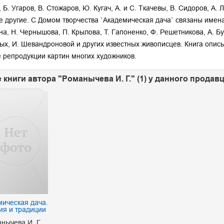
 Б. Угаров, В. Стожаров, Ю. Кугач, А. и С. Ткачевы, В. Сидоров, А. 
е другие. С Домом творчества `Академическая дача` связаны имена 
а, Н. Чернышова, П. Крылова, Т. Гапоненко, Ф. Решетникова, А. Буб
ых, И. Шевандроновой и других известных живописцев. Книга опис
 репродукции картин многих художников.
 книги автора "Романычева И. Г." (1) у данного продав
ическая дача.
ия и традиции
нычева И. Г.