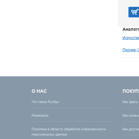
В корзину
Аналог
Искусств
Прочие (
О НАС
ПОКУП
Что такое Русбук
Как здесь
Реквизиты
Как оплач
Политика в области обработки и безопасности
Как доста
персональных данных