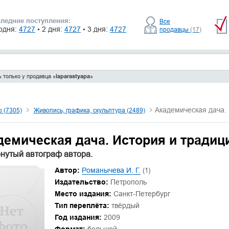
ледние поступления:
Все
одня:
4727
• 2 дня:
4727
• 3 дня:
4727
продавцы
(17)
 только у продавца «
laparastyapa
»
Академическая дача.
о (7305)
Живопись, графика, скульптура (2489)
демическая дача. История и традиц
нутый автограф автора.
Автор:
Романычева И. Г.
(1)
Издательство:
Петрополь
Место издания:
Санкт-Петербург
Тип переплёта:
твёрдый
Год издания:
2009