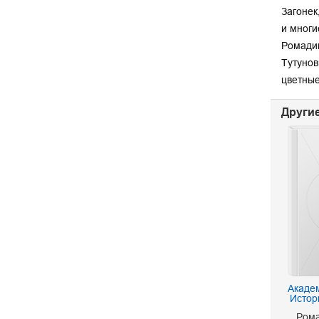
Загонек,
и многи
Ромадин
Тутунов
цветные
Другие
Академ
Истор
Рома