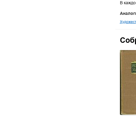
В каждо
Аналог
Художест
Собр