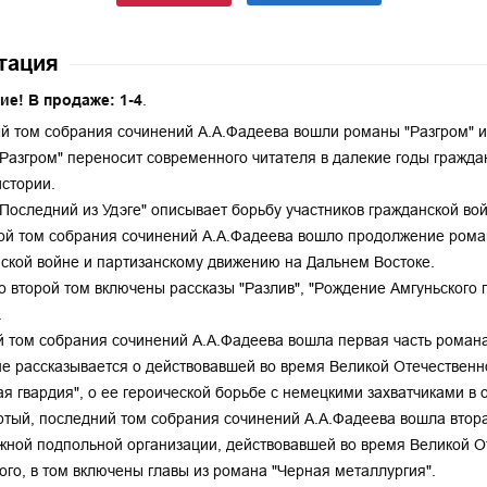
тация
ие! В продаже: 1-4
.
й том собрания сочинений А.А.Фадеева вошли романы "Разгром" и "
Разгром" переносит современного читателя в далекие годы гражда
стории.
Последний из Удэге" описывает борьбу участников гражданской во
ой том собрания сочинений А.А.Фадеева вошло продолжение роман
ской войне и партизанскому движению на Дальнем Востоке.
о второй том включены рассказы "Разлив", "Рождение Амгуньского п
.
й том собрания сочинений А.А.Фадеева вошла первая часть роман
е рассказывается о действовавшей во время Великой Отечествен
я гвардия", о ее героической борьбе с немецкими захватчиками в
ртый, последний том собрания сочинений А.А.Фадеева вошла втор
ной подпольной организации, действовавшей во время Великой О
ого, в том включены главы из романа "Черная металлургия".