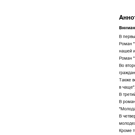
Анно
Вниман
В первы
Роман "
нашей и
Роман "
Во втор
граждан
Также в
в чаще"
В трети
В роман
"Молода
В четве
молодеж
Кроме т