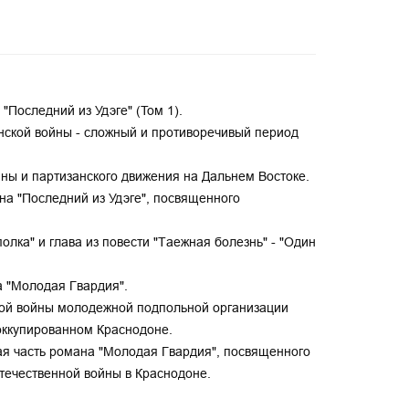
Последний из Удэге" (Том 1).
нской войны - сложный и противоречивый период
йны и партизанского движения на Дальнем Востоке.
а "Последний из Удэге", посвященного
олка" и глава из повести "Таежная болезнь" - "Один
а "Молодая Гвардия".
ной войны молодежной подпольной организации
 оккупированном Краснодоне.
ая часть романа "Молодая Гвардия", посвященного
течественной войны в Краснодоне.