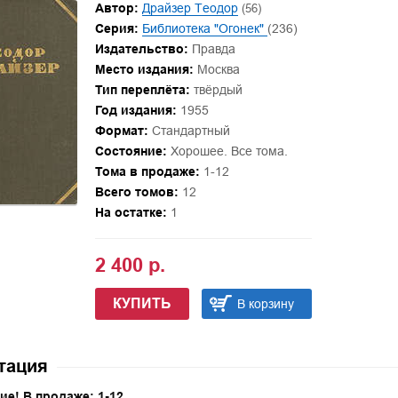
Автор:
Драйзер Теодор
(56)
Серия:
Библиотека "Огонек"
(236)
Издательство:
Правда
Место издания:
Москва
Тип переплёта:
твёрдый
Год издания:
1955
Формат:
Стандартный
Состояние:
Хорошее. Все тома.
Тома в продаже:
1-12
Всего томов:
12
На остатке:
1
2 400 р.
КУПИТЬ
В корзину
тация
ие! В продаже: 1-12
.