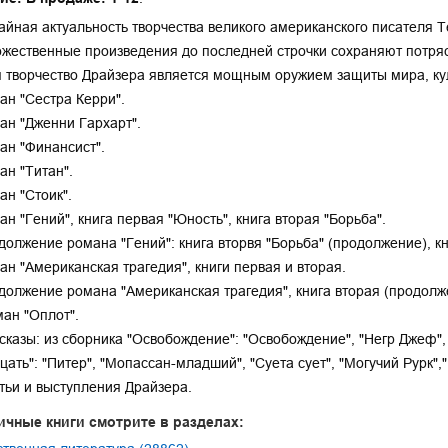
йная актуальность творчества великого американского писателя Т
ожественные произведения до последней строчки сохраняют потр
 творчество Драйзера является мощным оружием защиты мира, кул
ман "Сестра Керри".
ман "Дженни Гархарт".
ман "Финансист".
ан "Титан".
ан "Стоик".
ман "Гений", книга первая "Юность", книга вторая "Борьба".
одолжение романа "Гений": книга вторвя "Борьба" (продолжение), кни
ман "Американская трагедия", книги первая и вторая.
одолжение романа "Американская трагедия", книга вторая (продолже
ман "Оплот".
ссказы: из сборника "Освобождение": "Освобождение", "Негр Джеф",
цать": "Питер", "Мопассан-младший", "Суета сует", "Могучий Рурк","
атьи и выступления Драйзера.
ичные книги смотрите в разделах: