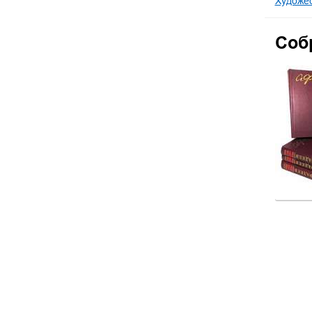
Художес
Собр