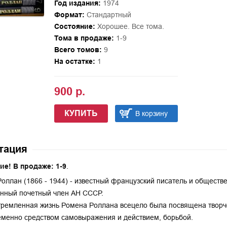
Год издания:
1974
Формат:
Стандартный
Состояние:
Хорошее. Все тома.
Тома в продаже:
1-9
Всего томов:
9
На остатке:
1
900 р.
КУПИТЬ
В корзину
тация
ие! В продаже: 1-9
.
оллан (1866 - 1944) - известный французский писатель и обществе
нный почетный член АН СССР.
ремленная жизнь Ромена Роллана всецело была посвящена творчес
менно средством самовыражения и действием, борьбой.