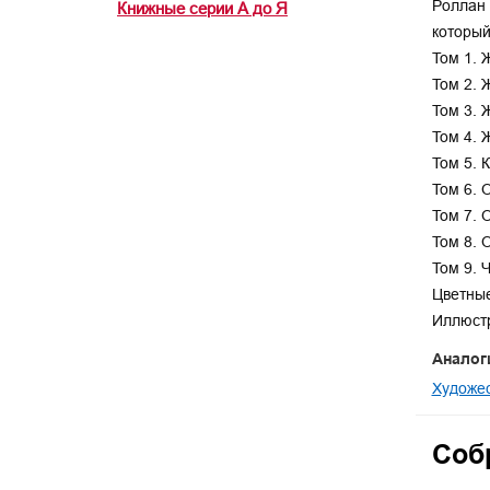
Роллан 
Книжные серии А до Я
который
Том 1. 
Том 2. 
Том 3. 
Том 4. 
Том 5. 
Том 6. 
Том 7. 
Том 8. 
Том 9. 
Цветные
Иллюстр
Аналог
Художес
Собр