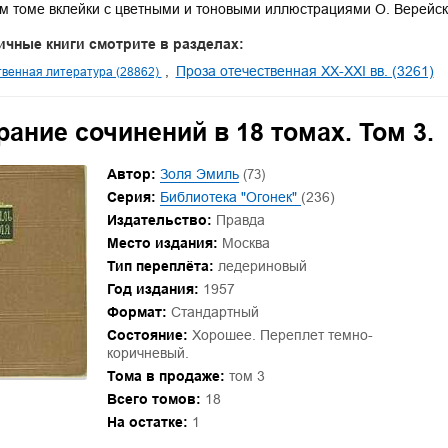
м томе вклейки с цветными и тоновыми иллюстрациями О. Верейско
ичные книги смотрите в разделах:
Проза отечественная XX-XXI вв. (3261)
венная литература (28862)
ание сочинений в 18 томах. Том 3.
Автор:
Золя Эмиль
(73)
Серия:
Библиотека "Огонек"
(236)
Издательство:
Правда
Место издания:
Москва
Тип переплёта:
ледериновый
Год издания:
1957
Формат:
Стандартный
Состояние:
Хорошее. Переплет темно-
коричневый.
Тома в продаже:
том 3
Всего томов:
18
На остатке:
1