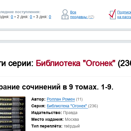
ледние поступления:
Все
Подпис
одня:
0
• 2 дня:
0
• 3 дня:
0
продавцы
(17)
на расс
ги серии:
Библиотека "Огонек"
(23
ание сочинений в 9 томах. 1-9.
Автор:
Роллан Ромен
(11)
Серия:
Библиотека "Огонек"
(236)
Издательство:
Правда
Место издания:
Москва
Тип переплёта:
твёрдый