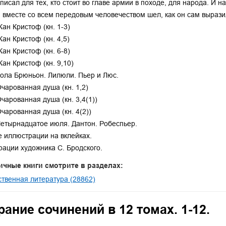
писал для тех, кто стоит во главе армии в походе, для народа. И н
 вместе со всем передовым человечеством шел, как он сам вырази
Жан Кристоф (кн. 1-3)
Жан Кристоф (кн. 4,5)
Жан Кристоф (кн. 6-8)
Жан Кристоф (кн. 9,10)
Кола Брюньон. Лилюли. Пьер и Люс.
Очарованная душа (кн. 1,2)
Очарованная душа (кн. 3,4(1))
Очарованная душа (кн. 4(2))
Четырнадцатое июля. Дантон. Робеспьер.
 иллюстрации на вклейках.
ации художника С. Бродского.
ичные книги смотрите в разделах:
твенная литература (28862)
ание сочинений в 12 томах. 1-12.