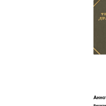
Анно
Вниман