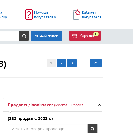
ка
Помощь
Кабинет
ылку
покупателям
покупателя
0
Умный поиск
Корзина
6)
1
2
3
24
…
Продавец: booksaver
(Москва – Россия.)
(282 продаж с 2022 г.)