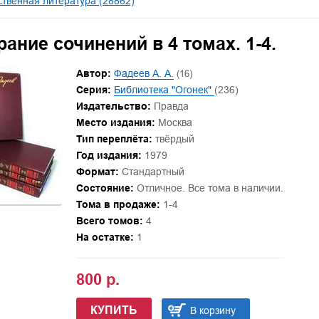
твенная литература (28862)
ание сочинений в 4 томах. 1-4.
Автор:
Фадеев А. А.
(16)
Серия:
Библиотека "Огонек"
(236)
Издательство:
Правда
Место издания:
Москва
Тип переплёта:
твёрдый
Год издания:
1979
Формат:
Стандартный
Состояние:
Отличное. Все тома в наличии.
Тома в продаже:
1-4
Всего томов:
4
На остатке:
1
800 р.
КУПИТЬ
В корзину