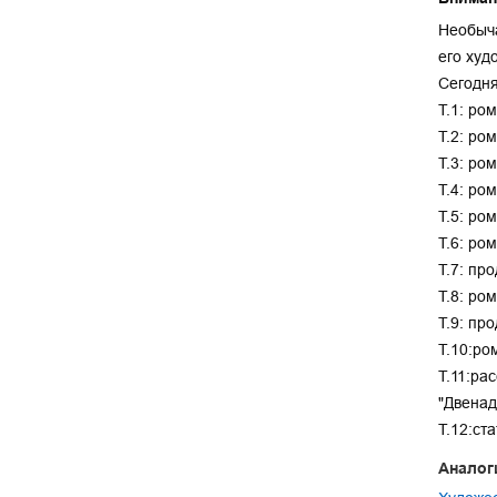
Необыча
его худ
Сегодня
Т.1: ро
Т.2: ро
Т.3: ро
Т.4: ром
Т.5: ром
Т.6: ро
Т.7: пр
Т.8: ро
Т.9: пр
Т.10:ро
Т.11:ра
"Двенад
Т.12:ст
Аналог