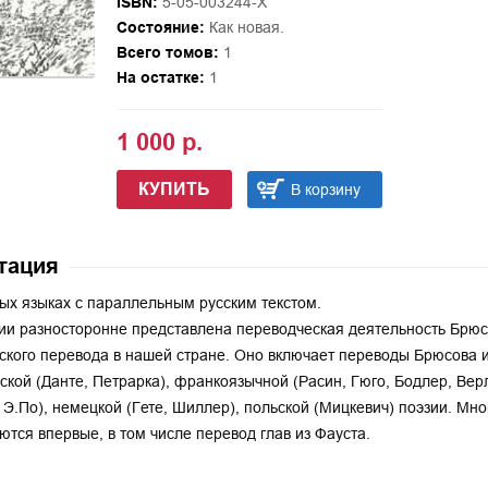
ISBN:
5-05-003244-X
Состояние:
Как новая.
Всего томов:
1
На остатке:
1
1 000 р.
КУПИТЬ
В корзину
тация
ых языках с параллельным русским текстом.
ии разносторонне представлена переводческая деятельность Брюсо
ского перевода в нашей стране. Оно включает переводы Брюсова и
ской (Данте, Петрарка), франкоязычной (Расин, Гюго, Бодлер, Вер
 Э.По), немецкой (Гете, Шиллер), польской (Мицкевич) поэзии. Мн
ются впервые, в том числе перевод глав из Фауста.