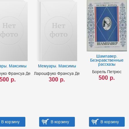
Шампавер.
Безнравственные
рассказы
ары. Максимы
Мемуары. Максимы
Борель Петрюс
уко Франсуа Де
Ларошфуко Франсуа Де
500 р.
500 р.
300 р.
В корзину
В корзину
В корзину