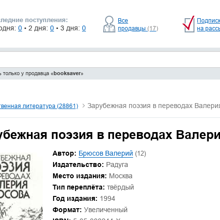
ледние поступления:
Все
Подпис
одня:
0
• 2 дня:
0
• 3 дня:
0
продавцы
(17)
на расс
 только у продавца «
booksaver
»
Зарубежная поэзия в переводах Валери
венная литература (28861)
убежная поэзия в переводах Валер
Автор:
Брюсов Валерий
(12)
Издательство:
Радуга
Место издания:
Москва
Тип переплёта:
твёрдый
Год издания:
1994
Формат:
Увеличенный