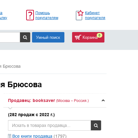
ка
Помощь
Кабинет
ылку
покупателям
покупателя
0
Умный поиск
Корзина
я Брюсова
ия Брюсова
Продавец: booksaver
(Москва – Россия.)
(282 продаж с 2022 г.)
Все книги продавца
(1797)