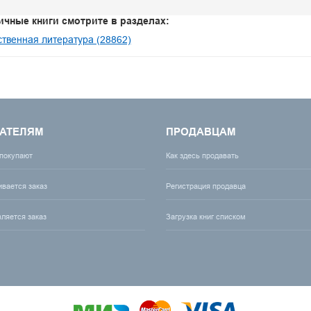
ичные книги смотрите в разделах:
твенная литература (28862)
АТЕЛЯМ
ПРОДАВЦАМ
 покупают
Как здесь продавать
ивается заказ
Регистрация продавца
вляется заказ
Загрузка книг списком