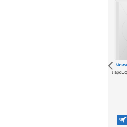
Я знаю час... Стихи.
Избранное
Мему
Сафарова Татьяна
Ларошф
300 р.
В корзину