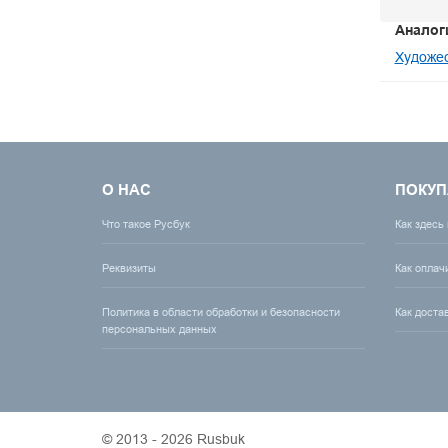
Аналог
Художес
О НАС
ПОКУП
Что такое Русбук
Как здесь
Реквизиты
Как оплач
Политика в области обработки и безопасности
Как доста
персональных данных
© 2013 - 2026 Rusbuk