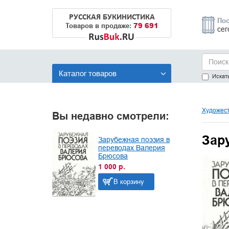
РУССКАЯ БУКИНИСТИКА
Пос
79 691
Товаров в продаже:
сег
Каталог товаров
Искать
Художест
Вы недавно смотрели:
Зар
Зарубежная поэзия в
переводах Валерия
Брюсова
1 000 р.
В корзину