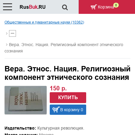
0
Rus
Buk
.RU
Корзина
Общественные и гуманитарные науки (10362)
Вера. Этнос. Нация. Религиозный компонент этнического
сознания
Вера. Этнос. Нация. Религиозный
компонент этнического сознания
150 р.
КУПИТЬ
В корзину 0
Издательство:
Культурная революция.