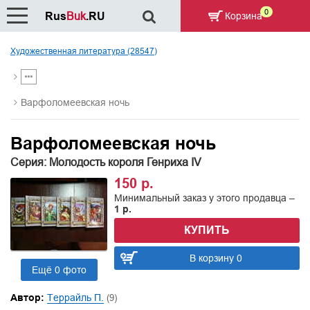
0
Rus
Buk
.RU
Корзина
Художественная литература (28547)
Варфоломеевская ночь
Варфоломеевская ночь
Серия: Молодость короля Генриха IV
150 р.
Минимальный заказ у этого продавца –
1 р.
КУПИТЬ
В корзину 0
Ещё 0 фото
Автор:
Террайль П.
(9)