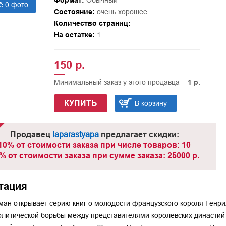
Формат:
Обычный
ё 0 фото
Состояние:
очень хорошее
Количество страниц:
На остатке:
1
150 р.
Минимальный заказ у этого продавца –
1 р.
КУПИТЬ
В корзину
Продавец
laparastyapa
предлагает скидки:
10% от стоимости заказа при числе товаров: 10
% от стоимости заказа при сумме заказа: 25000 р.
тация
ман открывает серию книг о молодости французского короля Генриха
литической борьбы между представителями королевских династий 