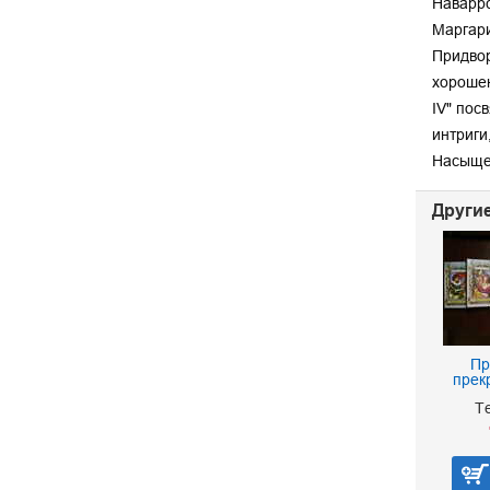
Наваррс
Маргари
Придвор
хорошен
IV" пос
интриги
Насыще
Другие
Пр
прек
Т