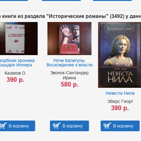
 книги из раздела "Исторические романы" (3492) у дан
бная хроника
Ночи Калигулы.
аря Иннира
Восхождение к власти
Звонок-Сантандер
азаков О.
Ирина
390 р.
580 р.
Невеста Нила
Эберс Георг
390 р.
В корзину
В корзину
В корзину