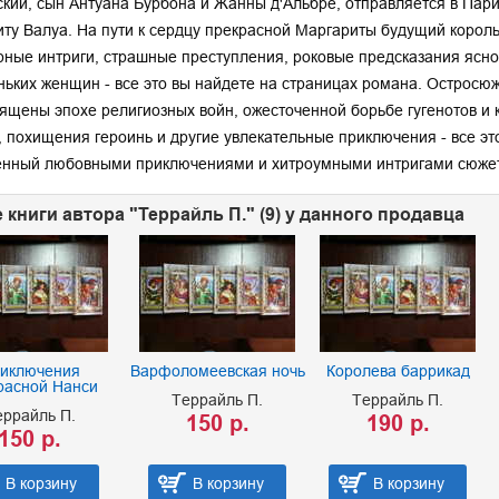
кий, сын Антуана Бурбона и Жанны д'Альбре, отправляется в Париж
ту Валуа. На пути к сердцу прекрасной Маргариты будущий король
ные интриги, страшные преступления, роковые предсказания ясн
ьких женщин - все это вы найдете на страницах романа. Остросю
вящены эпохе религиозных войн, ожесточенной борьбе гугенотов и 
, похищения героинь и другие увлекательные приключения - все эт
нный любовными приключениями и хитроумными интригами сюжет 
 книги автора "Террайль П." (9) у данного продавца
иключения
Варфоломеевская ночь
Королева баррикад
расной Нанси
Террайль П.
Террайль П.
еррайль П.
150 р.
190 р.
150 р.
В корзину
В корзину
В корзину