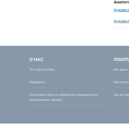
Аналог
Художест
Художест
О НАС
ПОКУП
Что такое Русбук
Как здесь
Реквизиты
Как оплач
Политика в области обработки и безопасности
Как доста
персональных данных