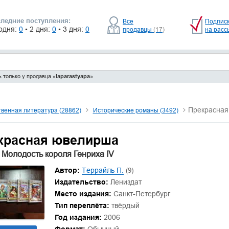
ледние поступления:
Все
Подпис
одня:
0
• 2 дня:
0
• 3 дня:
0
продавцы
(17)
на расс
 только у продавца «
laparastyapa
»
Прекрасная
венная литература (28862)
Исторические романы (3492)
красная ювелирша
 Молодость короля Генриха IV
Автор:
Террайль П.
(9)
Издательство:
Лениздат
Место издания:
Санкт-Петербург
Тип переплёта:
твёрдый
Год издания:
2006