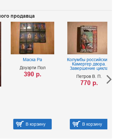
ного продавца
Маска Ра
Колумбы российские.
Свита м
Камергер двора.
корол
Доуэрти Пол
Завершение цикла
Андреев
390 р.
Петров В. П.
320 
770 р.
В корзину
В корзину
В ко