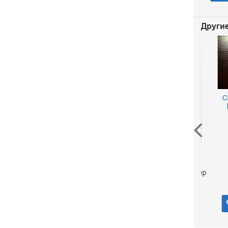
Другие
Скор
рыц
К
Лесная обитель The
forest house
Брэдли Марион Зиммер
260 р.
В корзину