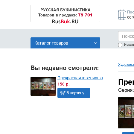
РУССКАЯ БУКИНИСТИКА
Пос
79 701
Товаров в продаже:
сег
Каталог товаров
Искать
Художест
Вы недавно смотрели:
Прекрасная ювелирша
Пре
150 р.
Серия:
В корзину