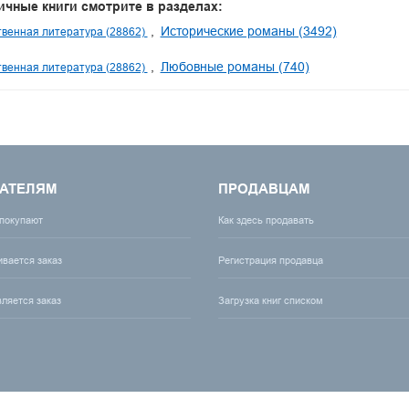
ичные книги смотрите в разделах:
Исторические романы (3492)
венная литература (28862)
Любовные романы (740)
венная литература (28862)
АТЕЛЯМ
ПРОДАВЦАМ
 покупают
Как здесь продавать
ивается заказ
Регистрация продавца
вляется заказ
Загрузка книг списком