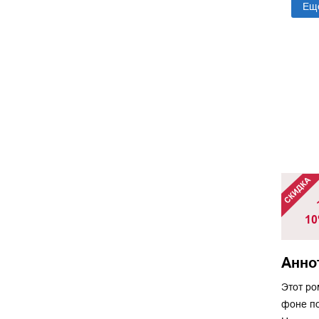
Ещ
10
Анно
Этот ро
фоне по