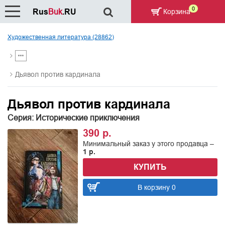
0
Rus
Buk
.RU
Корзина
Художественная литература (28862)
Дьявол против кардинала
Дьявол против кардинала
Серия: Исторические приключения
390 р.
Минимальный заказ у этого продавца –
1 р.
КУПИТЬ
В корзину 0