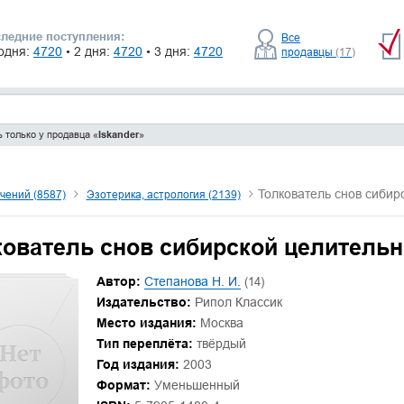
ледние поступления:
Все
одня:
4720
• 2 дня:
4720
• 3 дня:
4720
продавцы
(17)
 только у продавца «
Iskander
»
Толкователь снов сибир
чений (8587)
Эзотерика, астрология (2139)
кователь снов сибирской целитель
Автор:
Степанова Н. И.
(14)
Издательство:
Рипол Классик
Место издания:
Москва
Тип переплёта:
твёрдый
Год издания:
2003
Формат:
Уменьшенный