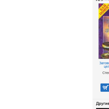
Загов
це
Сте
Другие