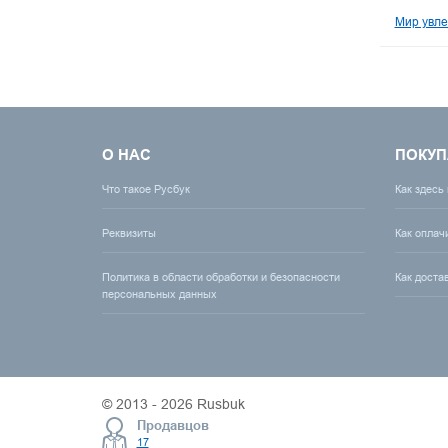
Мир увле
О НАС
ПОКУП
Что такое Русбук
Как здесь
Реквизиты
Как оплач
Политика в области обработки и безопасности
Как доста
персональных данных
© 2013 - 2026 Rusbuk
Продавцов
17