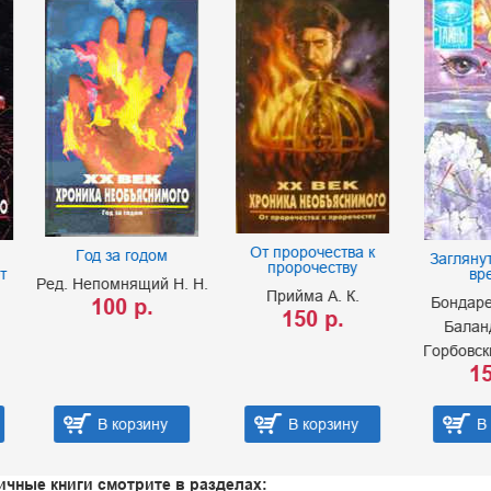
От пророчества к
д за годом
Заглянуть за завесу
пророчеству
времени
помнящий Н. Н.
Прийма А. К.
100 р.
Бондаренко Ю. Я.
150 р.
Баландин Р. К.
Горбовский А. А. и др
155 р.
В корзину
В корзину
В корзину
ичные книги смотрите в разделах: