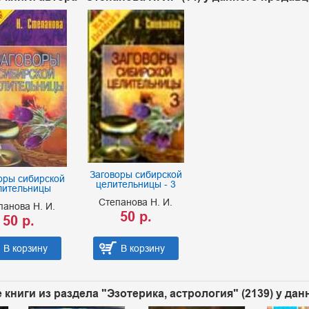
Заговоры сибирской
оры сибирской
целительницы - 3
лительницы
Степанова Н. И.
панова Н. И.
50 р.
50 р.
В корзину
В корзину
 книги из раздела "Эзотерика, астрология" (2139) у да