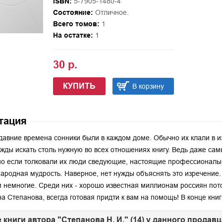
ISBN:
5-7905-1480-4
Состояние:
Отличное.
Всего томов:
1
На остатке:
1
30 р.
КУПИТЬ
В корзину
тация
давние времена сонники были в каждом доме. Обычно их клали в изг
жды искать столь нужную во всех отношениях книгу. Ведь даже сам
о если толковали их люди сведующие, настоящие профессионалы сво
народная мудрость. Наверное, нет нужды объяснять это изречение.
 немногие. Среди них - хорошо известная миллионам россиян пот
а Степанова, всегда готовая придти к вам на помощь! В конце кни
 книги автора "Степанова Н. И." (14) у данного продавц