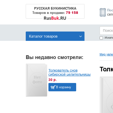
РУССКАЯ БУКИНИСТИКА
Пос
79 158
Товаров в продаже:
сег
Каталог товаров
Искать
Мир увле
Вы недавно смотрели:
Тол
Толкователь снов
сибирской целительницы
30 р.
В корзину