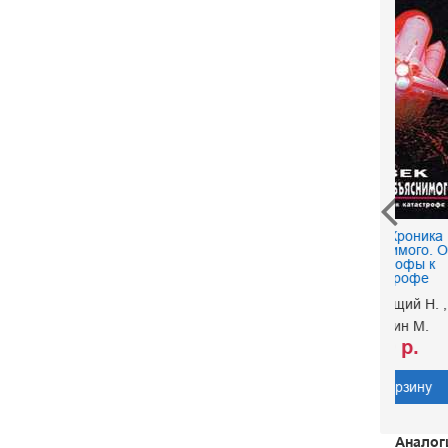
Го
XX век. Хроника
необъяснимого. От
Ред. Не
катастрофы к
катастрофе
Непомнящий Н.
Курушин М.
180 р.
В корзину
Аналог