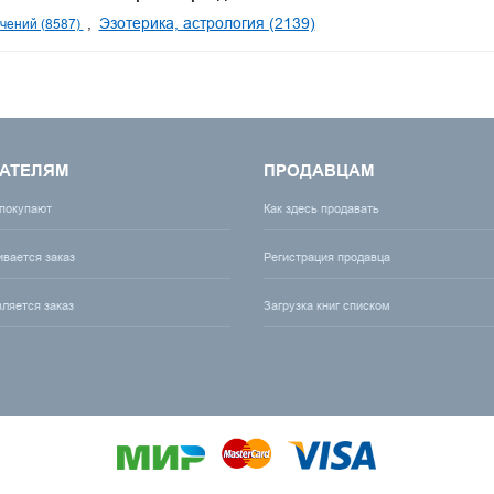
Эзотерика, астрология (2139)
чений (8587)
АТЕЛЯМ
ПРОДАВЦАМ
 покупают
Как здесь продавать
ивается заказ
Регистрация продавца
вляется заказ
Загрузка книг списком