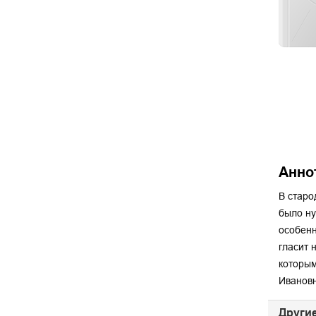
Анно
В старо
было ну
особенн
гласит 
которым
Ивановн
Другие