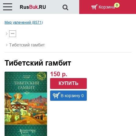
0
Rus
Buk
.RU
Корзина
Мир увлечений (8571)
Тибетский гамбит
Тибетский гамбит
150 р.
КУПИТЬ
В корзину 0