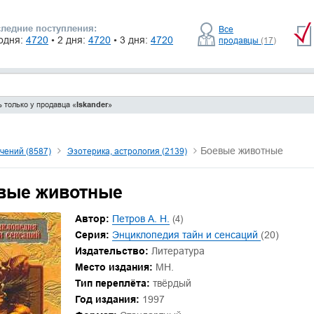
ледние поступления:
Все
одня:
4720
• 2 дня:
4720
• 3 дня:
4720
продавцы
(17)
 только у продавца «
Iskander
»
Боевые животные
чений (8587)
Эзотерика, астрология (2139)
вые животные
Автор:
Петров А. Н.
(4)
Серия:
Энциклопедия тайн и сенсаций
(20)
Издательство:
Литература
Место издания:
МН.
Тип переплёта:
твёрдый
Год издания:
1997