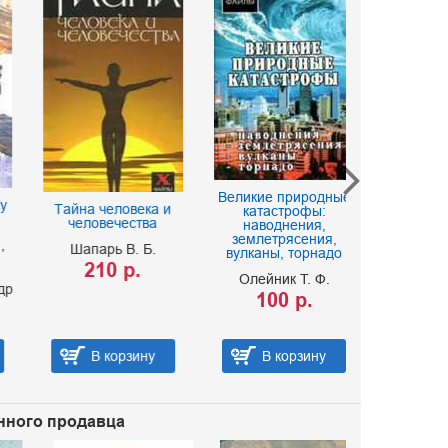
Великие природные
Домовые. Как
Тайна человека и
катастрофы:
с домашним
человечества
наводнения,
землетрясения,
Зимина 
Шапарь В. Б.
вулканы, торнадо
100 
210 р.
Олейник Т. Ф.
100 р.
В корзину
В корзину
В ко
анного продавца