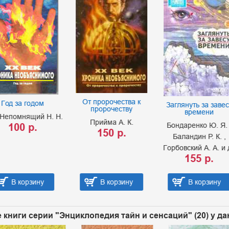
От пророчества к
д за годом
Заглянуть за завесу
пророчеству
времени
помнящий Н. Н.
Прийма А. К.
100 р.
Бондаренко Ю. Я.
150 р.
Баландин Р. К.
Горбовский А. А. и др
155 р.
В корзину
В корзину
В корзину
 книги серии "Энциклопедия тайн и сенсаций" (20) у д