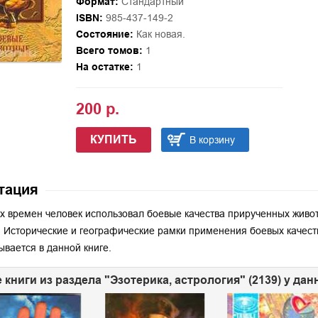
Формат:
Стандартный
ISBN:
985-437-149-2
Состояние:
Как новая.
Всего томов:
1
На остатке:
1
200 р.
КУПИТЬ
В корзину
тация
х времен человек использовал боевые качества прирученных живот
 Исторические и географические рамки применения боевых качест
ывается в данной книге.
 книги из раздела "Эзотерика, астрология" (2139) у да