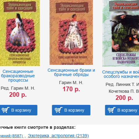
Сенсационные браки и
нсационные
Спецслужбы и войска
брачные обряды
коразводные
особого назначения
процессы
Гарин М. Н.
Ред. Линник Т. И.
170 р.
 Гарин М. Н.
Кочеткова П. В.
200 р.
200 р.
В корзину
В корзину
В корзину
ичные книги смотрите в разделах:
Эзотерика, астрология (2139)
чений (8587)