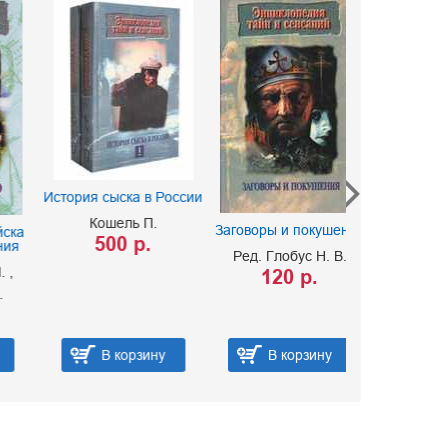
История сыска в России
Кошель П.
Заговоры и покушения
Спецслужбы 
500 р.
особого на
Ред. Глобус Н. В.
Ред. Линни
120 р.
Кочеткова
140 
В корзину
В корзину
В ко