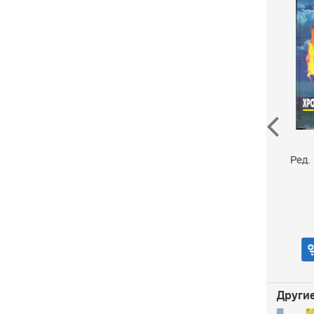
Го
XX век. Хроника
необъяснимого. От
Ред. Не
катастрофы к
катастрофе
Непомнящий Н.
Курушин М.
180 р.
В корзину
Другие