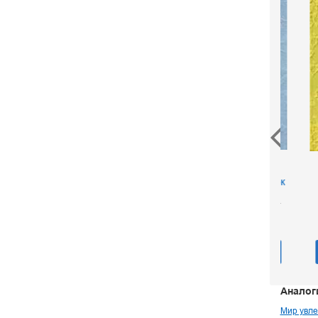
Оружие будущего:
Се
Тайны новейших
бра
военных разработок
Ред. Соколов В. Н.
Ред.
180 р.
В корзину
Аналог
Мир увле