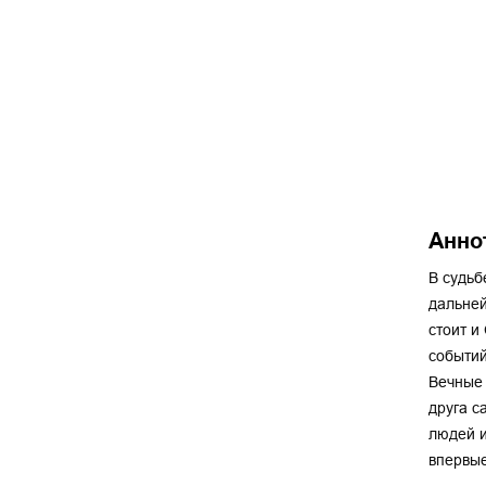
Анно
В судьб
дальней
стоит и
событий
Вечные 
друга с
людей и
впервые