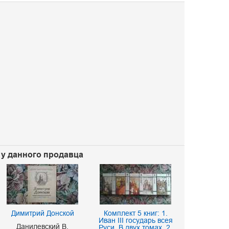
) у данного продавца
Димитрий Донской
Комплект 5 книг: 1.
Самозванцы в
Иван III государь всея
начале XVI
Данилевский В.
Руси. В двух томах, 2.
Григорий 