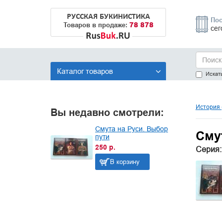
РУССКАЯ БУКИНИСТИКА
Пос
78 878
Товаров в продаже:
сег
Каталог товаров
Искать
История 
Вы недавно смотрели:
Смута на Руси. Выбор
Сму
пути
250 р.
Серия:
В корзину