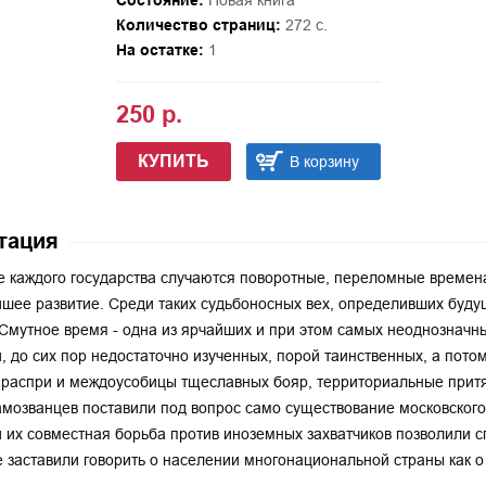
Состояние:
Новая книга
Количество страниц:
272 с.
На остатке:
1
250 р.
КУПИТЬ
В корзину
тация
е каждого государства случаются поворотные, переломные времена
шее развитие. Среди таких судьбоносных вех, определивших будущ
 Смутное время - одна из ярчайших и при этом самых неоднозначны
, до сих пор недостаточно изученных, порой таинственных, а пото
распри и междоусобицы тщеславных бояр, территориальные притя
амозванцев поставили под вопрос само существование московского
 их совместная борьба против иноземных захватчиков позволили с
 заставили говорить о населении многонациональной страны как о