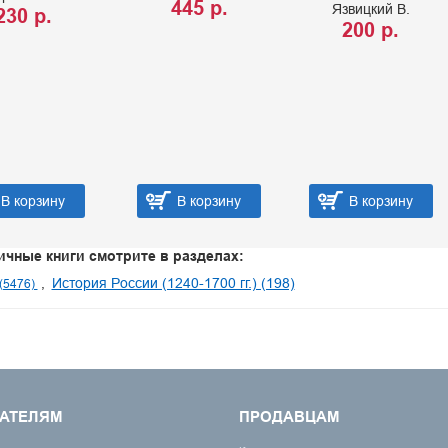
445 р.
Язвицкий В.
230 р.
200 р.
В корзину
В корзину
В корзину
ичные книги смотрите в разделах:
История России (1240-1700 гг.) (198)
(5476)
АТЕЛЯМ
ПРОДАВЦАМ