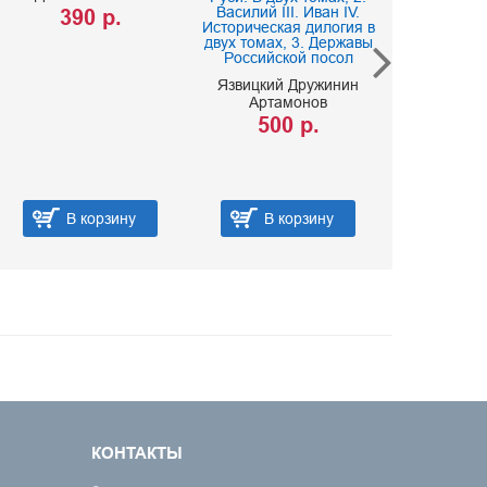
Василий III. Иван IV.
390 р.
Скрыннико
Историческая дилогия в
двух томах, 3. Державы
150 
Российской посол
Язвицкий Дружинин
Артамонов
500 р.
В корзину
В корзину
В ко
КОНТАКТЫ