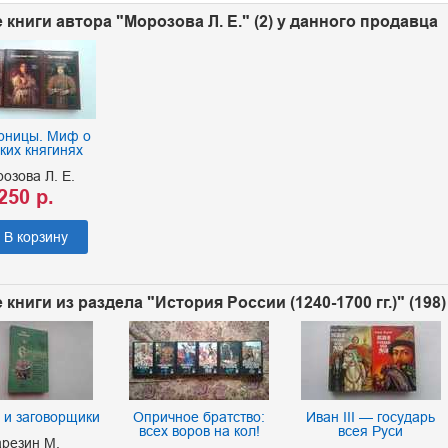
 книги автора "Морозова Л. Е." (2) у данного продавца
рницы. Миф о
ких княгинях
озова Л. Е.
250 р.
В корзину
 книги из раздела "История России (1240-1700 гг.)" (198
 и заговорщики
Опричное братство:
Иван III — государь
всех воров на кол!
всея Руси
арезин М.