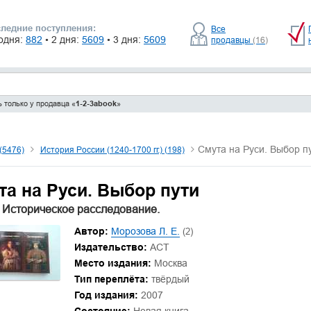
ледние поступления:
Все
одня:
882
• 2 дня:
5609
• 3 дня:
5609
продавцы
(16)
 только у продавца «
1-2-3abook
»
Смута на Руси. Выбор п
(5476)
История России (1240-1700 гг.) (198)
та на Руси. Выбор пути
 Историческое расследование.
Автор:
Морозова Л. Е.
(2)
Издательство:
АСТ
Место издания:
Москва
Тип переплёта:
твёрдый
Год издания:
2007