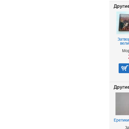
Другие
Затво
вели
Мор
Другие
Чингиз-хан. Батый. К
Еретики
Последнему морю
З