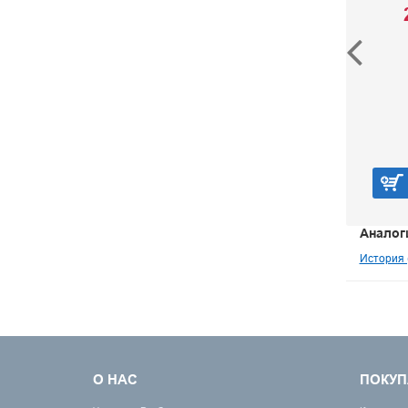
Ян В. Г.
2 800 р.
В корзину
Аналог
История 
О НАС
ПОКУП