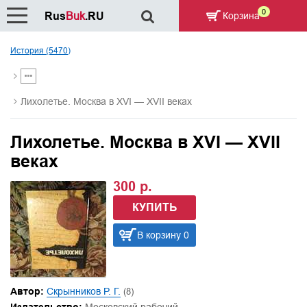
0
Rus
Buk
.RU
Корзина
История (5470)
Лихолетье. Москва в XVI — XVII веках
Лихолетье. Москва в XVI — XVII
веках
300 р.
КУПИТЬ
В корзину 0
Автор:
Скрынников Р. Г.
(8)