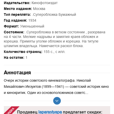
Издательство:
Кинофотоиздат
Место издания:
Москва
Тип переплёта:
.Суперобложка Бумажный
Год издания:
1934
Формат:
Уменьшенный
Состояние:
.Суперобложка в ветхом состоянии , разорвана
на 4 части. Мелкие надрывы и замятия краев обложек и
корешка. Примяты уголки обложек и корешка. На титуле
штампик владельца. Намечается раскол блока.
Количество страниц:
155 с., с илл.
На остатке:
1
Аннотация
Очерк истории советского кинематографа. Николай
Михайлович Иезуитов (1899—1941) — советский историк кино
и кинокритик. Один из основоположников советс...
Продавец
laparastyapa
предлагает скидки: