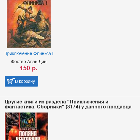
кса I
Чародей с гитарой
ин
Фостер Алан Дин
125 р.
В корзину
Другие книги из раздела "Приключения и
фантастика: Сборники" (3174) у данного продавца