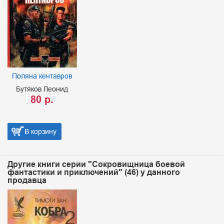
нтавров
Город и зве
Леонид
Кларк Арт
р.
50 р.
ину
В корзину
Другие книги серии "Сокровищница боевой
фантастики и приключений" (46) у данного
продавца