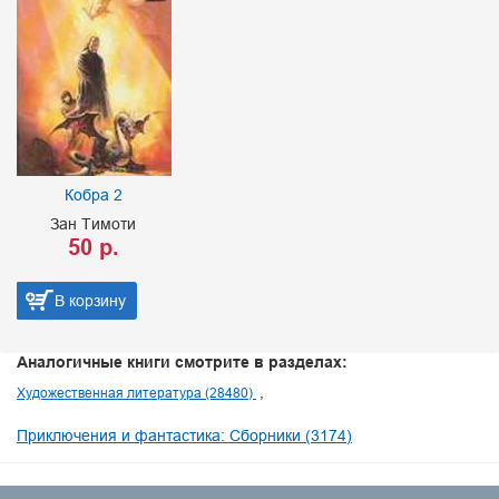
Бер
Саберх
7
Кобра 2
ан Тимоти
50 р.
 корзину
В ко
Аналогичные книги смотрите в разделах:
Художественная литература (28480)
Приключения и фантастика: Сборники (3174)