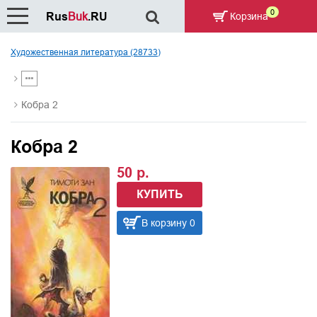
0
Rus
Buk
.RU
Корзина
Художественная литература (28733)
Кобра 2
Кобра 2
50 р.
КУПИТЬ
В корзину 0