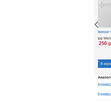
Незваные гости
Марр Мелисса
250 р.
В корзину
Аналог
Художест
Художест