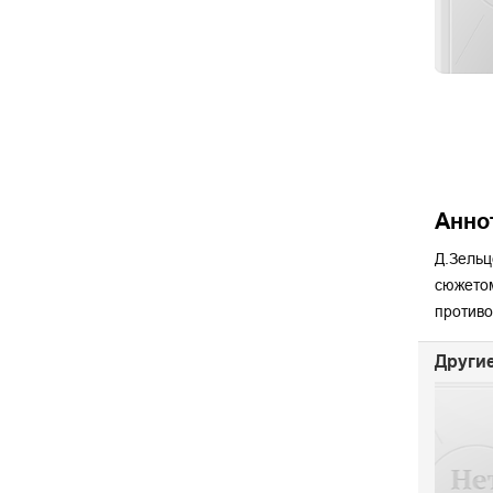
Анно
Д.Зельц
сюжетом
противо
Другие