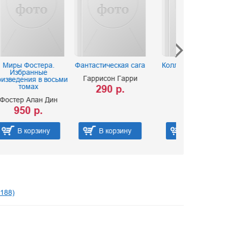
Фантастическая сага
Коллекционер. Волхв
Полый 
Гаррисон Гарри
Фаулз Джон
Симмо
ьми
290 р.
850 р.
350
н
В корзину
В корзину
В к
188)