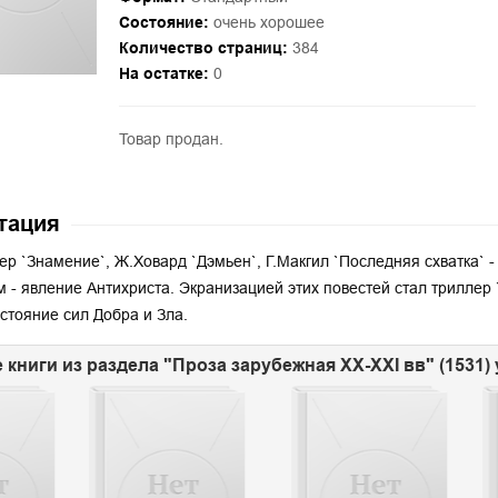
Состояние:
очень хорошее
Количество страниц:
384
На остатке:
0
Товар продан.
тация
ер `Знамение`, Ж.Ховард `Дэмьен`, Г.Макгил `Последняя схватка` -
 - явление Антихриста. Экранизацией этих повестей стал триллер 
стояние сил Добра и Зла.
 книги из раздела "Проза зарубежная XX-XXI вв" (1531)