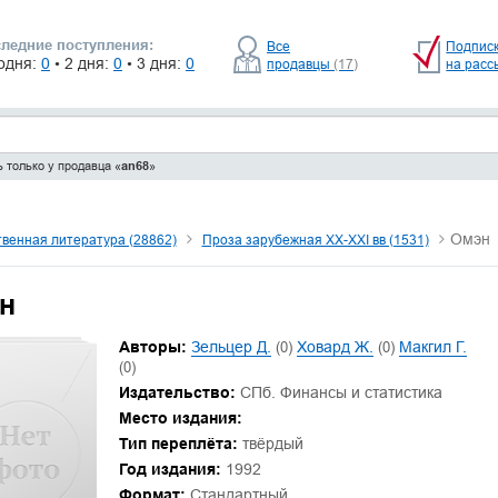
ледние поступления:
Все
Подпис
одня:
0
• 2 дня:
0
• 3 дня:
0
продавцы
(17)
на расс
 только у продавца «
an68
»
Омэн
венная литература (28862)
Проза зарубежная XX-XXI вв (1531)
н
Авторы:
Зельцер Д.
(0)
Ховард Ж.
(0)
Макгил Г.
(0)
Издательство:
СПб. Финансы и статистика
Место издания:
Тип переплёта:
твёрдый
Год издания:
1992
Формат:
Стандартный