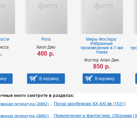
Рога
Миры Фостера:
Миры Фостера.
Избранные
Избранные
Хилл Джо
произведения в 7-ми
произведения в вос
томах
томах
400 р.
Фостер Алан Дин
Фостер Алан Ди
850 р.
950 р.
В корзину
В корзину
В корзину
ичные книги смотрите в разделах:
Проза зарубежная XX-XXI вв (1531)
венная литература (28862)
Приключения и фантастика: Сборники (3
венная литература (28862)