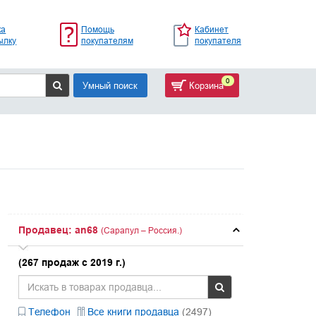
ка
Помощь
Кабинет
ылку
покупателям
покупателя
0
Умный поиск
Корзина
Продавец: an68
(Сарапул – Россия.)
(267 продаж с 2019 г.)
Телефон
Все книги продавца
(2497)