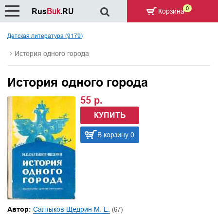
0
Rus
Buk
.RU
Корзина
Детская литература (9179)
История одного города
История одного города
55 р.
КУПИТЬ
В корзину 0
Автор:
Салтыков-Щедрин М. Е.
(67)