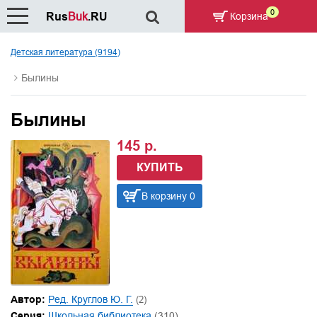
0
Rus
Buk
.RU
Корзина
Детская литература (9194)
Былины
Былины
145 р.
КУПИТЬ
В корзину 0
Автор:
Ред. Круглов Ю. Г.
(2)
Серия:
Школьная библиотека
(310)