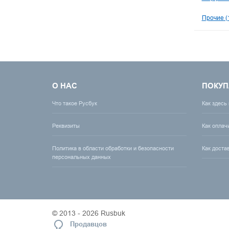
Прочие (
О НАС
ПОКУП
Что такое Русбук
Как здесь
Реквизиты
Как оплач
Политика в области обработки и безопасности
Как доста
персональных данных
© 2013 - 2026 Rusbuk
Продавцов