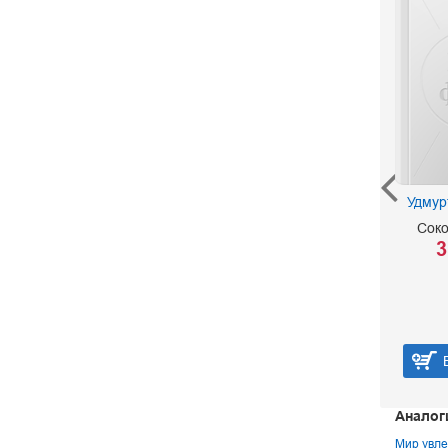
Как это готовила моя
Удмур
бабушка
Соко
750 р.
3
В корзину
Аналог
Мир увле