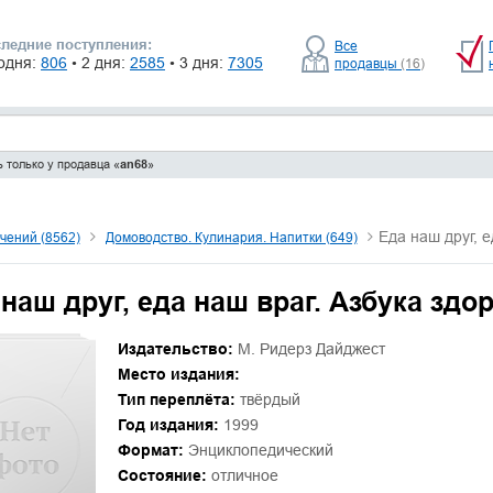
ледние поступления:
Все
одня:
806
• 2 дня:
2585
• 3 дня:
7305
продавцы
(16)
 только у продавца «
an68
»
Еда наш друг, е
чений (8562)
Домоводство. Кулинария. Напитки (649)
наш друг, еда наш враг. Азбука здо
Издательство:
М. Ридерз Дайджест
Место издания:
Тип переплёта:
твёрдый
Год издания:
1999
Формат:
Энциклопедический
Состояние:
отличное