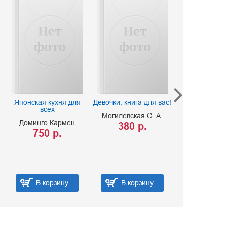
Японская кухня для
Девочки, книга для вас!
Готовим для 
всех
месяцев д
Могилевская С. А.
450 
Доминго Кармен
380 р.
750 р.
В корзину
В корзину
В ко