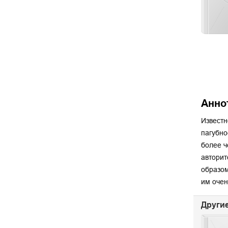
Анно
Известн
пагубно
более ч
авторит
образом
им очен
Другие