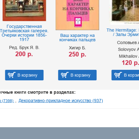
ударственная
The Hermitage: Interior
ковская галерея.
/ Залы Эрмитажа
 истории 1856-
Ваш характер на
1917
кончиках пальцев
Соловьев А.
. Брук Я. В.
Хигир Б.
Solovyov A.
200 р.
250 р.
Mikhailov A.
120 р.
В корзину
В корзину
В корзину
ичные книги смотрите в разделах:
Декоративно-прикладное искусство (937)
о (7398)