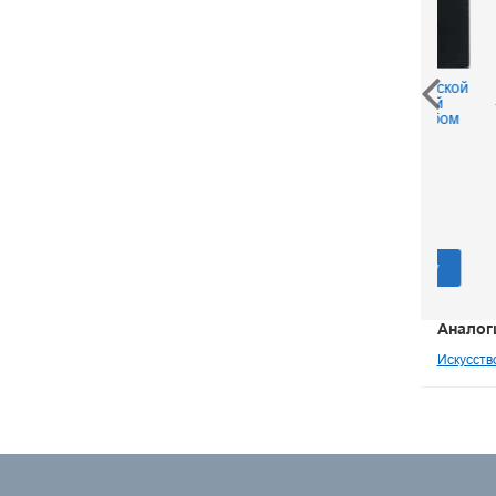
Искусство Холуйской
Гос
миниатюрной
Третья
живописи. Альбом
Очерки
250 р.
Ред
В корзину
Аналог
Искусств