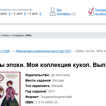
ледние поступления:
Все
Подпис
одня:
0
• 2 дня:
0
• 3 дня:
0
продавцы
(17)
на расс
 только у продавца «
Valk
»
Дамы эпохи. Моя к
о (7398)
Декоративно-прикладное искусство (937)
ы эпохи. Моя коллекция кукол. Вып.
Издательство:
Де Агостини
Место издания:
Москва
Тип переплёта:
Мягкий
Год издания:
2011
Формат:
Энциклопедический
ISBN:
2-313-0806-20