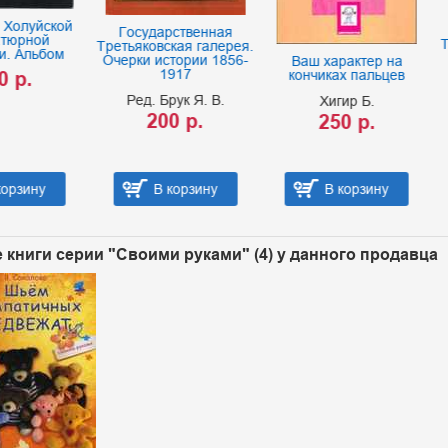
сударственная
The Hermitage: Interio
яковская галерея.
/ Залы Эрмитажа
ки истории 1856-
Ваш характер на
1917
кончиках пальцев
Соловьев А.
ед. Брук Я. В.
Хигир Б.
Solovyov A.
200 р.
250 р.
Mikhailov A.
120 р.
В корзину
В корзину
В корзину
 книги серии "Своими руками" (4) у данного продавца