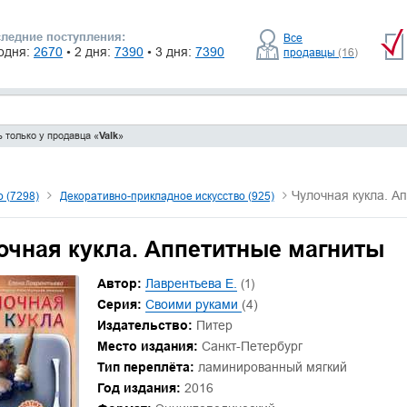
ледние поступления:
Все
одня:
2670
• 2 дня:
7390
• 3 дня:
7390
продавцы
(16)
 только у продавца «
Valk
»
Чулочная кукла. А
о (7298)
Декоративно-прикладное искусство (925)
очная кукла. Аппетитные магниты
Автор:
Лаврентьева Е.
(1)
Серия:
Своими руками
(4)
Издательство:
Питер
Место издания:
Санкт-Петербург
Тип переплёта:
ламинированный мягкий
Год издания:
2016