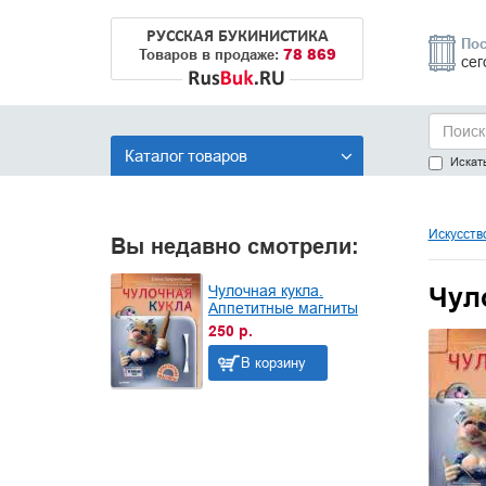
РУССКАЯ БУКИНИСТИКА
Пос
78 869
Товаров в продаже:
сег
Каталог товаров
Искать
Искусств
Вы недавно смотрели:
Чул
Чулочная кукла.
Аппетитные магниты
250 р.
В корзину