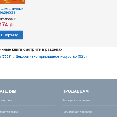
 симпатичных
медвежат
околова В.
174 р.
В корзину
ичные книги смотрите в разделах:
Декоративно-прикладное искусство (925)
о (7298)
АТЕЛЯМ
ПРОДАВЦАМ
 покупают
Как здесь продавать
ивается заказ
Регистрация продавца