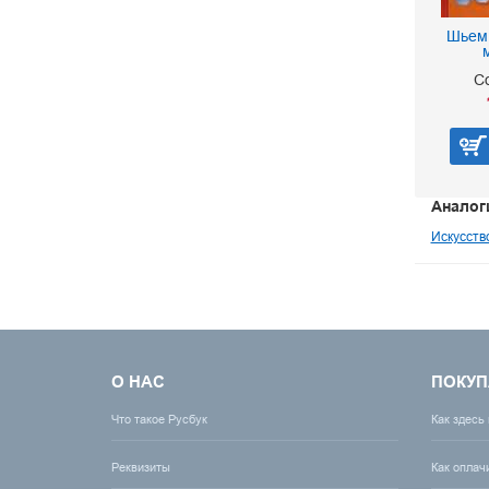
Шьем
С
Аналог
Искусств
О НАС
ПОКУП
Что такое Русбук
Как здесь
Реквизиты
Как оплач