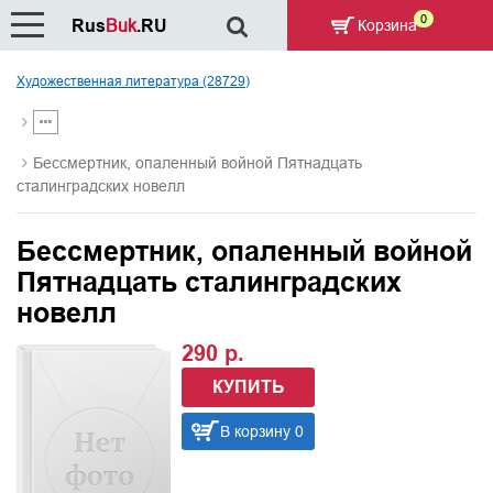
0
Rus
Buk
.RU
Корзина
Художественная литература (28729)
Бессмертник, опаленный войной Пятнадцать
сталинградских новелл
Бессмертник, опаленный войной
Пятнадцать сталинградских
новелл
290 р.
КУПИТЬ
В корзину 0