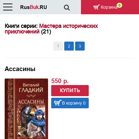
0
Rus
Buk
.RU
Корзина
Книги серии:
Мастера исторических
приключений
(21)
1
2
3
Ассасины
550 р.
КУПИТЬ
В корзину 0