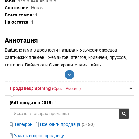
ISBN:
978-5-444-46106-8
Состояние:
Новая.
Всего томов:
1
На остатке:
1
Аннотация
Вайделотами в древности называли языческих жрецов
балтийских племен - жемайтов, ятвягов, кривичей, пруссов,
латгалов. Вайделоты были хранителями тайны...
Продавец: Spining
(Орск – Россия.)
(641 продаж с 2019 г.)
Телефон
Все книги продавца
(5490)
Задать вопрос продавцу