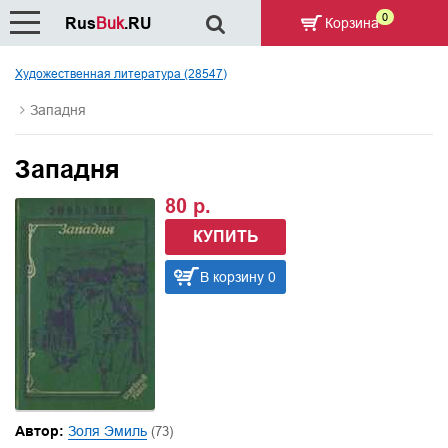
0
Rus
Buk
.RU
Корзина
Художественная литература (28547)
Западня
Западня
80 р.
КУПИТЬ
В корзину 0
Автор:
Золя Эмиль
(73)