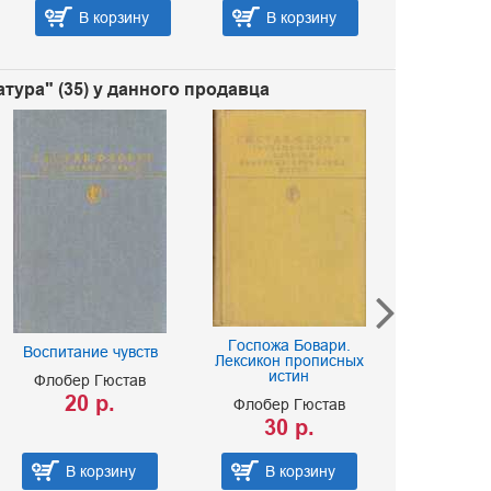
В корзину
В корзину
В ко
тура" (35) у данного продавца
Госпожа Бовари.
Воспитание чувств
Воспитание 
Лексикон прописных
истин
Флобер Гюстав
Флобер Гю
20 р.
15 р.
Флобер Гюстав
30 р.
В корзину
В корзину
В корз