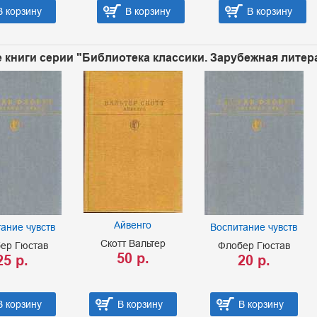
В корзину
В корзину
В корзину
 книги серии "Библиотека классики. Зарубежная литера
Айвенго
ание чувств
Воспитание чувств
Скотт Вальтер
ер Гюстав
Флобер Гюстав
50 р.
25 р.
20 р.
В корзину
В корзину
В корзину