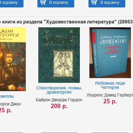
В корзину
В корзину
В корзину
 книги из раздела "Художественная литература" (28953
Любовник леди
Чаттерли
Стихотворения, поэмы,
драматургия
Лоуренс Дэвид Гербер
овеллы
Байрон Джордж Гордон
25 р.
уорси Джон
200 р.
25 р.