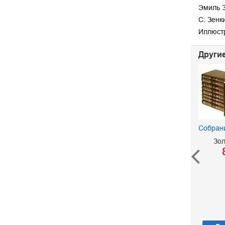
Эмиль З
С. Зенк
Иллюстр
Другие
Собран
Зо
Западня
Золя Эмиль
50 р.