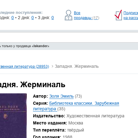
ледние поступления:
Все
Подпис
одня:
0
• 2 дня:
0
• 3 дня:
0
продавцы
(17)
на расс
 только у продавца «
Iskander
»
Западня. Жерминаль
венная литература (28953)
адня. Жерминаль
Автор:
Золя Эмиль
(73)
Серия:
Библиотека классики. Зарубежная
литература
(35)
Издательство:
Художественная литература
Место издания:
Москва
Тип переплёта:
твёрдый
Год издания:
1988