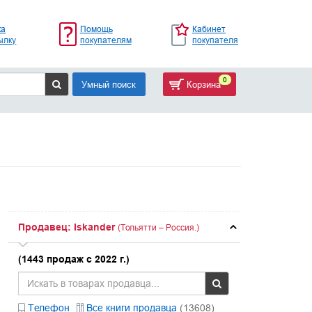
ка
Помощь
Кабинет
ылку
покупателям
покупателя
0
Умный поиск
Корзина
Продавец: Iskander
(Тольятти – Россия.)
(1443 продаж с 2022 г.)
Телефон
Все книги продавца
(13608)