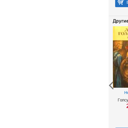
В корзину
Другие
Н
Избранное
Голс
Андреев Леонид
50 р.