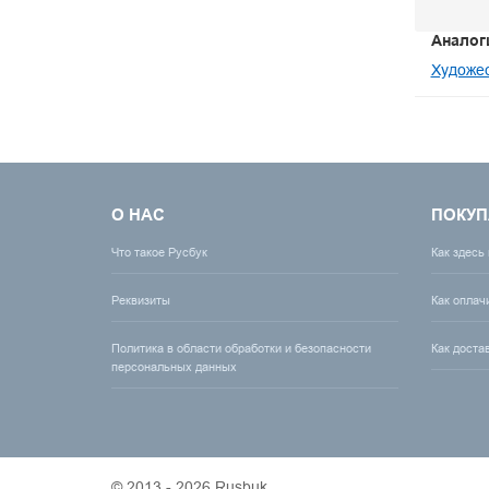
Аналог
Художес
О НАС
ПОКУП
Что такое Русбук
Как здесь
Реквизиты
Как оплач
Политика в области обработки и безопасности
Как доста
персональных данных
© 2013 - 2026 Rusbuk