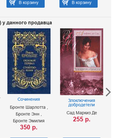
В корзину
В корзину
В корз
) у данного продавца
т
Сочине
Сочинения
Злоключения
Стихотво
добродетели
Бронте Шарлотта
стихотв
неизвестны
Сад Маркиз Де
Бронте Энн
поэмы, драм
255 р.
Бронте Эмилия
Лермонто
350 р.
80 