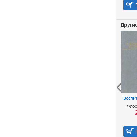
В корзину
Другие
Западня. Жерминаль
Воспит
Золя Эмиль
Флоб
50 р.
В корзину