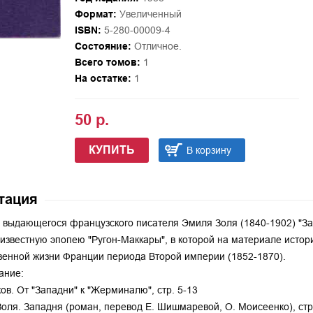
Формат:
Увеличенный
ISBN:
5-280-00009-4
Состояние:
Отличное.
Всего томов:
1
На остатке:
1
50 р.
КУПИТЬ
В корзину
тация
выдающегося французского писателя Эмиля Золя (1840-1902) "Зап
известную эпопею "Ругон-Маккары", в которой на материале исто
енной жизни Франции периода Второй империи (1852-1870).
ание:
ков. От "Западни" к "Жерминалю", стр. 5-13
оля. Западня (роман, перевод Е. Шишмаревой, О. Моисеенко), стр